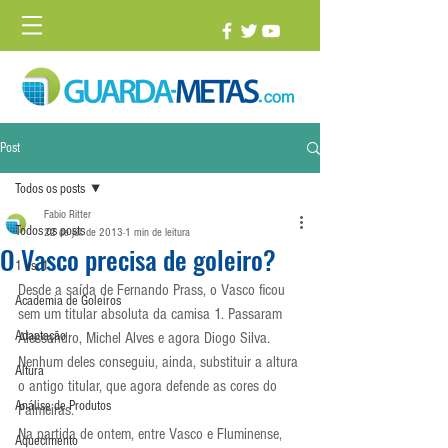
Post
Todos os posts
Fabio Ritter
Todos os posts
22 de jul. de 2013
1 min de leitura
O Vasco precisa de goleiro?
1 vs. 1
Desde a saída de Fernando Prass, o Vasco ficou 
Academia de Goleiros
sem um titular absoluta da camisa 1. Passaram 
Adaptação
Alessandro, Michel Alves e agora Diogo Silva. 
Nenhum deles conseguiu, ainda, substituir a altura 
Altura
o antigo titular, que agora defende as cores do 
Análise de Produtos
Palmeiras.
Na partida de ontem, entre Vasco e Fluminense, 
Aquecimento