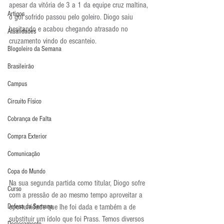
apesar da vitória de 3 a 1 da equipe cruz maltina, 
Artigos
o gol sofrido passou pelo goleiro. Diogo saiu 
hesitando e acabou chegando atrasado no 
Atualidades
cruzamento vindo do escanteio.
Blogoleiro da Semana
Brasileirão
Campus
Circuito Físico
Cobrança de Falta
Compra Exterior
Comunicação
Copa do Mundo
Na sua segunda partida como titular, Diogo sofre 
Curso
com a pressão de ao mesmo tempo aproveitar a 
Defesa da Semana
oportunidade que lhe foi dada e também a de 
substituir um ídolo que foi Prass. Temos diversos 