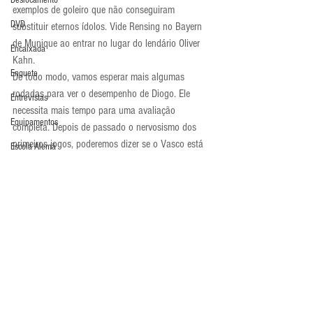
Deslocamento
exemplos de goleiro que não conseguiram 
DVD
substituir eternos ídolos. Vide Rensing no Bayern 
de Munique ao entrar no lugar do lendário Oliver 
Encaixada
Kahn.
Enquete
De todo modo, vamos esperar mais algumas 
rodadas para ver o desempenho de Diogo. Ele 
Entrevistas
necessita mais tempo para uma avaliação 
Equipamentos
completa. Depois de passado o nervosismo dos 
primeiros jogos, poderemos dizer se o Vasco está 
Escola Alemã
sim com um camisa 1 ou se precisa ir ao 
Escola Americana
mercado. Caso a segunda resposta seja 
verdadeira, já tenho 
meu palpite
.
Escola Argentina
Atualidades
Escola Espanhola
Escola Francesa
Escola Inglesa
Escola Italiana