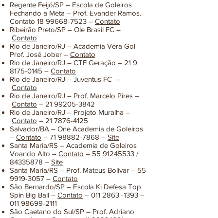
Regente Feijó/SP – Escola de Goleiros
Fechando a Meta – Prof. Evander Ramos.
Contato
18 99668-7523
–
Contato
Ribeirão Preto/SP – Ole Brasil FC –
Contato
Rio de Janeiro/RJ – Academia Vera Gol
Prof. José Jober –
Contato
Rio de Janeiro/RJ – CTF Geração –
21 9
8175-0145
–
Contato
Rio de Janeiro/RJ – Juventus FC –
Contato
Rio de Janeiro/RJ – Prof. Marcelo Pires –
Contato
–
21 99205-3842
Rio de Janeiro/RJ – Projeto Muralha –
Contato
–
21 7876-4125
Salvador/BA – One Academia de Goleiros
–
Contato
– 71 98882-7868 –
Site
Santa Maria/RS – Academia de Goleiros
Voando Alto –
Contato
– 55 91245533 /
84335878 –
Site
Santa Maria/RS – Prof. Mateus Bolivar –
55
9919-3057
–
Contato
São Bernardo/SP – Escola Ki Defesa Top
Spin Big Ball –
Contato
–
011 2863 -1393
–
011 98699-2111
São Caetano do Sul/SP – Prof. Adriano