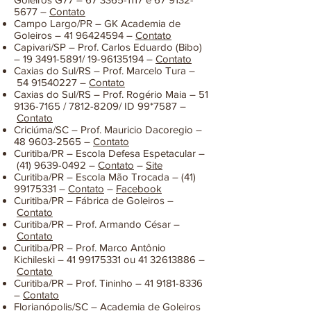
5677
–
Contato
Campo Largo/PR – GK Academia de
Goleiros –
41 96424594
–
Contato
Capivari/SP – Prof. Carlos Eduardo (Bibo)
–
19 3491-5891
/
19-96135194
–
Contato
Caxias do Sul/RS – Prof. Marcelo Tura –
54 91540227
–
Contato
Caxias do Sul/RS – Prof. Rogério Maia –
51
9136-7165
/
7812-8209
/ ID 99
*7587
–
Contato
Criciúma/SC – Prof. Mauricio Dacoregio –
48 9603-2565
–
Contato
Curitiba/PR – Escola Defesa Espetacular –
(41) 9639-0492
–
Contato
–
Site
Curitiba/PR – Escola Mão Trocada –
(41)
99175331
–
Contato
–
Facebook
Curitiba/PR – Fábrica de Goleiros –
Contato
Curitiba/PR – Prof. Armando César –
Contato
Curitiba/PR – Prof. Marco Antônio
Kichileski –
41 99175331
ou
41 32613886
–
Contato
Curitiba/PR – Prof. Tininho –
41 9181-8336
–
Contato
Florianópolis/SC – Academia de Goleiros