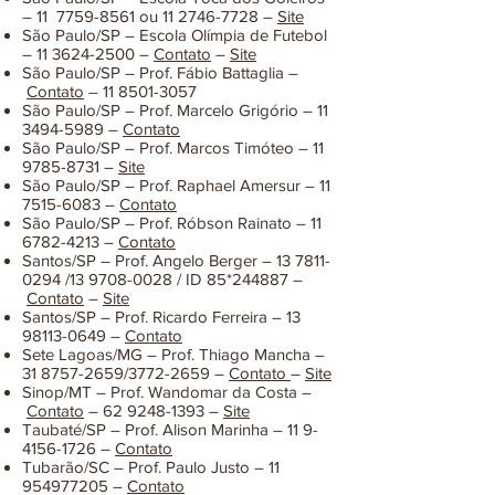
– 11
7759-8561
ou
11 2746-7728
–
Site
São Paulo/SP – Escola Olímpia de Futebol
–
11 3624-2500
–
Contato
–
Site
São Paulo/SP – Prof. Fábio Battaglia –
Contato
–
11 8501-3057
São Paulo/SP – Prof. Marcelo Grigório –
11
3494-5989
–
Contato
São Paulo/SP – Prof. Marcos Timóteo –
11
9785-8731
–
Site
São Paulo/SP – Prof. Raphael Amersur –
11
7515-6083
–
Contato
São Paulo/SP – Prof. Róbson Rainato –
11
6782-4213
–
Contato
Santos/SP – Prof. Angelo Berger –
13 7811-
0294
/13
9708-0028
/ ID 85*244887 –
Contato
–
Site
Santos/SP – Prof. Ricardo Ferreira –
13
98113-0649
–
Contato
Sete Lagoas/MG – Prof. Thiago Mancha –
31 8757-2659
/3772-2659 –
Contato
–
Site
Sinop/MT – Prof. Wandomar da Costa –
Contato
– 62 9248-1393 –
Site
Taubaté/SP – Prof. Alison Marinha –
11 9-
4156-1726
–
Contato
Tubarão/SC – Prof. Paulo Justo –
11
954977205
–
Contato