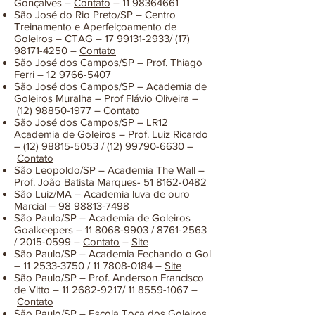
Gonçalves –
Contato
–
11 98364661
São José do Rio Preto/SP – Centro
Treinamento e Aperfeiçoamento de
Goleiros – CTAG –
17 99131-2933
/
(17)
98171-4250
–
Contato
São José dos Campos/SP – Prof. Thiago
Ferri –
12 9766-5407
São José dos Campos/SP – Academia de
Goleiros Muralha – Prof Flávio Oliveira –
(12) 98850-1977
–
Contato
São José dos Campos/SP – LR12
Academia de Goleiros – Prof. Luiz Ricardo
–
(12) 98815-5053
/
(12) 99790-6630
–
Contato
São Leopoldo/SP – Academia The Wall –
Prof. João Batista Marques-
51 8162-0482
São Luiz/MA – Academia luva de ouro
Marcial –
98 98813-7498
São Paulo/SP – Academia de Goleiros
Goalkeepers –
11 8068-9903
/
8761-2563
/
2015-0599
–
Contato
–
Site
São Paulo/SP – Academia Fechando o Gol
–
11 2533-3750
/
11 7808-0184
–
Site
São Paulo/SP – Prof. Anderson Francisco
de Vitto –
11 2682-9217
/
11 8559-1067
–
Contato
São Paulo/SP – Escola Toca dos Goleiros