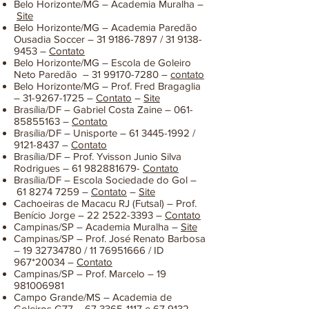
Belo Horizonte/MG – Academia Muralha –
Site
Belo Horizonte/MG – Academia Paredão
Ousadia Soccer –
31 9186-7897
/
31 9138-
9453
–
Contato
Belo Horizonte/MG – Escola de Goleiro
Neto Paredão –
31 99170-7280
–
contato
Belo Horizonte/MG – Prof. Fred Bragaglia
–
31-9267-1725
–
Contato
–
Site
Brasília/DF – Gabriel Costa Zaine –
061-
85855163
–
Contato
Brasília/DF – Unisporte –
61 3445-1992
/
9121-8437
–
Contato
Brasília/DF – Prof. Yvisson Junio Silva
Rodrigues –
61 982881679
-
Contato
Brasília/DF – Escola Sociedade do Gol –
61 8274 7259
–
Contato
–
Site
Cachoeiras de Macacu RJ (Futsal) – Prof.
Benício Jorge –
22 2522-3393
–
Contato
Campinas/SP – Academia Muralha –
Site
Campinas/SP – Prof. José Renato Barbosa
–
19 32734780
/
11 76951666
/ ID
967*20034 –
Contato
Campinas/SP – Prof. Marcelo –
19
981006981
Campo Grande/MS – Academia de
Goleiros G77 –
67 3365-1117
e
67 9132-