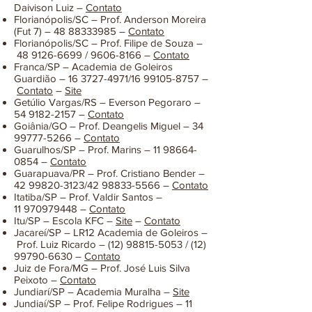
Daivison Luiz –
Contato
Florianópolis/SC – Prof. Anderson Moreira
(Fut 7) –
48 88333985
–
Contato
Florianópolis/SC – Prof. Filipe de Souza –
48 9126-6699
/
9606-8166
–
Contato
Franca/SP – Academia de Goleiros
Guardião –
16 3727-4971
/16
99105-8757
–
Contato
–
Site
Getúlio Vargas/RS – Everson Pegoraro –
54 9182-2157
–
Contato
Goiânia/GO – Prof. Deangelis Miguel –
34
99777-5266
–
Contato
Guarulhos/SP – Prof. Marins –
11 98664-
0854
–
Contato
Guarapuava/PR – Prof. Cristiano Bender –
42 99820-3123
/42
98833-5566
–
Contato
Itatiba/SP – Prof. Valdir Santos –
11
970979448
–
Contato
Itu/SP – Escola KFC –
Site
–
Contato
Jacareí/SP – LR12 Academia de Goleiros –
Prof. Luiz Ricardo –
(12) 98815-5053
/
(12)
99790-6630
–
Contato
Juiz de Fora/MG – Prof. José Luis Silva
Peixoto –
Contato
Jundiarí/SP – Academia Muralha –
Site
Jundiaí/SP – Prof. Felipe Rodrigues –
11