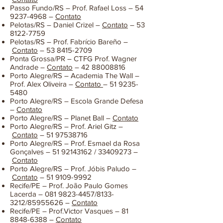
Passo Fundo/RS – Prof. Rafael Loss –
54
9237-4968
–
Contato
Pelotas/RS – Daniel Crizel –
Contato
–
53
8122-7759
Pelotas/RS – Prof. Fabrício Bareño –
Contato
–
53 8415-2709
Ponta Grossa/PR – CTFG Prof. Wagner
Andrade –
Contato
–
42 88008816
Porto Alegre/RS – Academia The Wall –
Prof. Alex Oliveira –
Contato
–
51 9235-
5480
Porto Alegre/RS – Escola Grande Defesa
–
Contato
Porto Alegre/RS – Planet Ball –
Contato
Porto Alegre/RS – Prof. Ariel Gitz –
Contato
–
51 97538716
Porto Alegre/RS – Prof. Esmael da Rosa
Gonçalves –
51 92143162
/
33409273
–
Contato
Porto Alegre/RS – Prof. Jóbis Paludo –
Contato
–
51 9109-9992
Recife/PE – Prof. João Paulo Gomes
Lacerda –
081 9823-4457
/8133-
3212/85955626 –
Contato
Recife/PE – Prof.Victor Vasques –
81
8848-6388
–
Contato