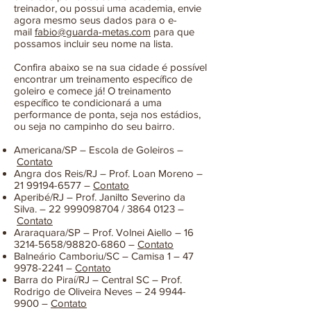
treinador, ou possui uma academia, envie
agora mesmo seus dados para o e-
mail
fabio@guarda-metas.com
para que
possamos incluir seu nome na lista.
Confira abaixo se na sua cidade é possível
encontrar um treinamento específico de
goleiro e comece já! O treinamento
específico te condicionará a uma
performance de ponta, seja nos estádios,
ou seja no campinho do seu bairro.
Americana/SP – Escola de Goleiros –
Contato
Angra dos Reis/RJ – Prof. Loan Moreno –
21 99194-6577
–
Contato
Aperibé/RJ – Prof. Janilto Severino da
Silva. –
22 999098704
/
3864 0123
–
Contato
Araraquara/SP – Prof. Volnei Aiello –
16
3214-5658
/98820-6860 –
Contato
Balneário Camboriu/SC – Camisa 1 –
47
9978-2241
–
Contato
Barra do Piraí/RJ – Central SC – Prof.
Rodrigo de Oliveira Neves –
24 9944-
9900
–
Contato