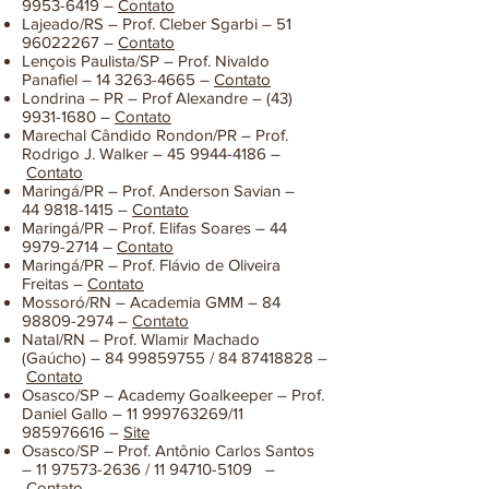
9953-6419
–
Contato
Lajeado/RS – Prof. Cleber Sgarbi –
51
96022267
–
Contato
Lençois Paulista/SP – Prof. Nivaldo
Panafiel –
14 3263-4665
–
Contato
Londrina – PR – Prof Alexandre –
(43)
9931-1680
–
Contato
Marechal Cândido Rondon/PR – Prof.
Rodrigo J. Walker –
45 9944-4186
–
Contato
Maringá/PR – Prof. Anderson Savian –
44
9818-1415
–
Contato
Maringá/PR – Prof. Elifas Soares –
44
9979-2714
–
Contato
Maringá/PR – Prof. Flávio de Oliveira
Freitas –
Contato
Mossoró/RN – Academia GMM –
84
98809-2974
–
Contato
Natal/RN – Prof. Wlamir Machado
(Gaúcho) –
84 99859755
/
84 87418828
–
Contato
Osasco/SP – Academy Goalkeeper – Prof.
Daniel Gallo –
11 999763269
/11
985976616
–
Site
Osasco/SP – Prof. Antônio Carlos Santos
–
11 97573-2636
/
11 94710-5109
–
Contato