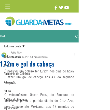
Post
Todos os posts
Fabio Ritter
Todos os posts
30 de abr. de 2017
1 min de leitura
1,72m e gol de cabeça
1 vs. 1
É possível um goleiro ter 1,72m nos dias de hoje? 
Academia de Goleiros
E fazer um gol de cabeça aos 47 do segundo 
Adaptação
tempo?
Altura
O veteraníssimo Oscar Perez, do Pachuca do 
Análise de Produtos
México, empatou a partida diante do Cruz Azul, 
pelo Campeonato Mexicano, aos 47 minutos do 
Aquecimento