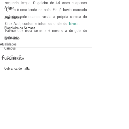
segundo tempo. O goleiro de 44 anos e apenas 
Artigos
1,72m é uma lenda no país. Ele já havia marcado 
anteriormente quando vestia a própria camisa do 
Atualidades
Cruz Azul, conforme informou o site do 
Trivela
.
Blogoleiro da Semana
Parece que essa semana é mesmo a de gols de 
goleiros!
Brasileirão
Atualidades
Campus
Circuito Físico
Cobrança de Falta
Compra Exterior
Comunicação
Comentários
Copa do Mundo
Curso
Escreva um comentário
Defesa da Semana