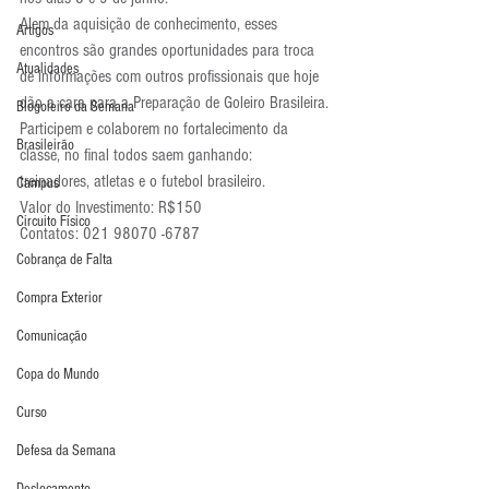
Alem da aquisição de conhecimento, esses 
Artigos
encontros são grandes oportunidades para troca 
Atualidades
de informações com outros profissionais que hoje 
dão a cara para a Preparação de Goleiro Brasileira.
Blogoleiro da Semana
Participem e colaborem no fortalecimento da 
Brasileirão
classe, no final todos saem ganhando: 
treinadores, atletas e o futebol brasileiro.
Campus
Valor do Investimento: R$150
Circuito Físico
Contatos: 021 98070 -6787
Cobrança de Falta
Compra Exterior
Comunicação
Copa do Mundo
Curso
Defesa da Semana