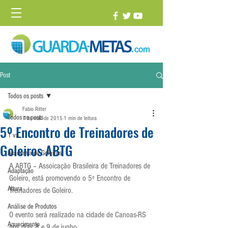
Post
Todos os posts
Fabio Ritter
Todos os posts
7 de mai. de 2015
1 min de leitura
5º Encontro de Treinadores de
1 vs. 1
Goleiros ABTG
Academia de Goleiros
A ABTG – Assoicação Brasileira de Treinadores de 
Adaptação
Goleiro, está promovendo o 5º Encontro de 
Altura
Treinadores de Goleiro.
Análise de Produtos
O evento será realizado na cidade de Canoas-RS 
Aquecimento
nos dias 8 e 9 de junho.