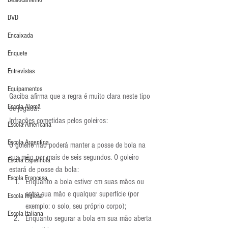
Deslocamento
DVD
Encaixada
Enquete
Entrevistas
Equipamentos
Gaciba afirma que a regra é muito clara neste tipo 
Escola Alemã
de jogada:
Infrações cometidas pelos goleiros:
Escola Americana
Escola Argentina
O goleiro não poderá manter a posse de bola na 
sua mão por mais de seis segundos. O goleiro 
Escola Espanhola
estará de posse da bola:
Escola Francesa
Enquanto a bola estiver em suas mãos ou 
entre sua mão e qualquer superfície (por 
Escola Inglesa
exemplo: o solo, seu próprio corpo);
Escola Italiana
Enquanto segurar a bola em sua mão aberta 