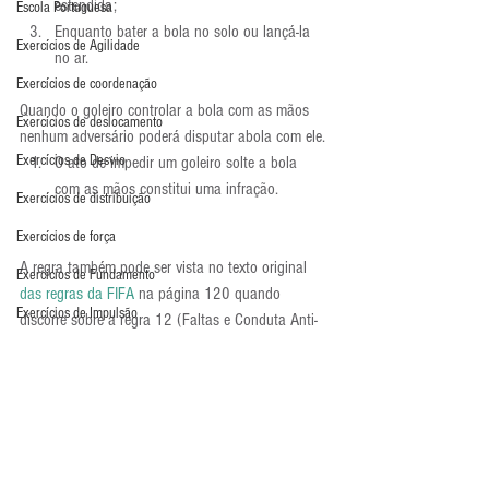
estendida;
Escola Portuguesa
Enquanto bater a bola no solo ou lançá-la 
Exercícios de Agilidade
no ar.
Exercícios de coordenação
Quando o goleiro controlar a bola com as mãos 
Exercícios de deslocamento
nenhum adversário poderá disputar abola com ele.
Exercícios de Desvio
O ato de impedir um goleiro solte a bola 
com as mãos constitui uma infração.
Exercícios de distribuição
Exercícios de força
A regra também pode ser vista no texto original 
Exercícios de Fundamento
das regras da FIFA
 na página 120 quando 
Exercícios de Impulsão
discorre sobre a regra 12 (Faltas e Conduta Anti-
desportiva).
Exercícios de Pliometria
Ou seja, claramente o gol do Chelsea foi ilegal. 
Exercícios de Reação
Isto porque é considerado posse de bola do 
goleiro o ato de quicá-la no solo antes de repor 
Exercícios de Recuperação
em jogo. Aqui nenhum adversário pode disputar a 
Exercícios de saída de gol
bola com o goleiro.