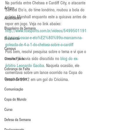
Na partida entre Chelsea e Cardiff City, o atacante 
Artigos
Samuel Eto’o, do time londrino, roubou a bola do 
goleiro Marshall enquanto este a quicava antes de 
Atualidades
repor em jogo. Veja no link abaixo:
Blogoleiro da Semana
http://www.foxsports.com.br/videos/5499501191
8-hazard-oscar-e-eto%E2%80%99o-marcam-na-
Brasileirão
goleada-de-4-a-1-do-chelsea-sobre-o-cardiff
Campus
Pois bem, resolvi pesquisa sobre o tema e vi que o 
mesmo já havia sido discutido no 
blog do ex-
Circuito Físico
árbitro Leonardo Gaciba
. Naquela ocasião, ele 
Cobrança de Falta
comentava sobre um lance ocorrido na Copa do 
Compra Exterior
Brasil de 2012 em um gol do Criciúma.
Comunicação
Copa do Mundo
Curso
Defesa da Semana