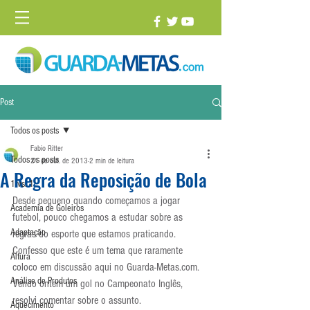
Post
Todos os posts
Fabio Ritter
Todos os posts
21 de out. de 2013
2 min de leitura
A Regra da Reposição de Bola
1 vs. 1
Desde pequeno quando começamos a jogar 
Academia de Goleiros
futebol, pouco chegamos a estudar sobre as 
Adaptação
regras do esporte que estamos praticando. 
Confesso que este é um tema que raramente 
Altura
coloco em discussão aqui no Guarda-Metas.com. 
Análise de Produtos
Vendo ontem um gol no Campeonato Inglês, 
resolvi comentar sobre o assunto.
Aquecimento