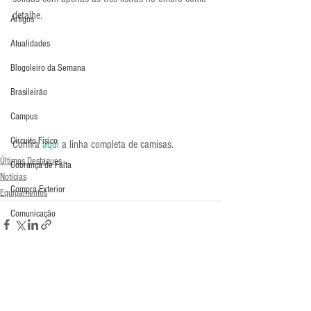
detalhe.
Artigos
Atualidades
Blogoleiro da Semana
Brasileirão
Campus
Circuito Físico
Confira 
aqui
 a linha completa de camisas.
Últimos Destaques
Cobrança de Falta
Notícias
Compra Exterior
Equipamentos
Comunicação
Copa do Mundo
Curso
Defesa da Semana