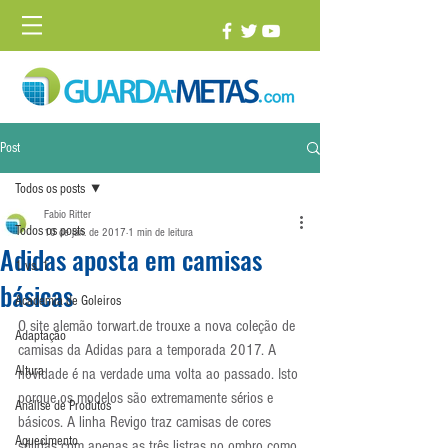
Post
Todos os posts
Fabio Ritter
Todos os posts
10 de jan. de 2017
1 min de leitura
Adidas aposta em camisas
1 vs. 1
básicas
Academia de Goleiros
O site alemão torwart.de trouxe a nova coleção de 
Adaptação
camisas da Adidas para a temporada 2017. A 
Altura
novidade é na verdade uma volta ao passado. Isto 
porque os modelos são extremamente sérios e 
Análise de Produtos
básicos. A linha Revigo traz camisas de cores 
Aquecimento
sólidas com apenas as três listras no ombro como 