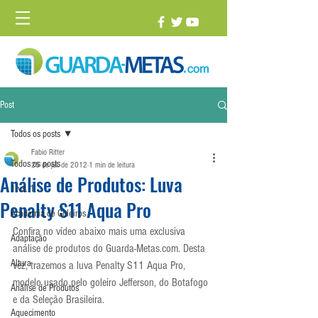
Post
Todos os posts
Fabio Ritter
Todos os posts
25 de jul. de 2012
1 min de leitura
Análise de Produtos: Luva
1 vs. 1
Penalty S11 Aqua Pro
Academia de Goleiros
Confira no vídeo abaixo mais uma exclusiva 
Adaptação
análise de produtos do Guarda-Metas.com. Desta 
Altura
vez, trazemos a luva Penalty S11 Aqua Pro, 
modelo usado pelo goleiro Jefferson, do Botafogo 
Análise de Produtos
e da Seleção Brasileira.
Aquecimento