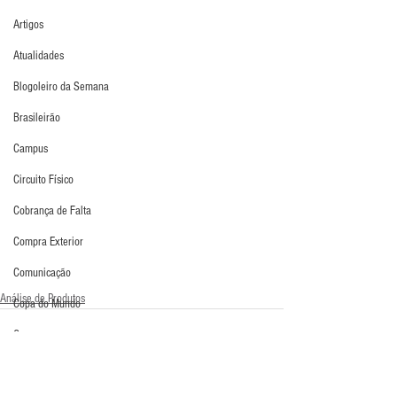
Artigos
Atualidades
Blogoleiro da Semana
Brasileirão
Campus
Circuito Físico
Cobrança de Falta
Compra Exterior
Comunicação
Análise de Produtos
Copa do Mundo
Curso
Defesa da Semana