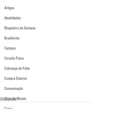
Artigos
Atualidades
Blogoleiro da Semana
Brasileirão
Campus
Circuito Físico
Cobrança de Falta
Compra Exterior
Comunicação
Atualidades
Copa do Mundo
Curso
Defesa da Semana