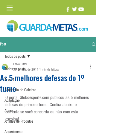
Post
Todos os posts
Fabio Ritter
Todos os posts
30 de ago. de 2011
1 min de leitura
As 5 melhores defesas do 1º
1 vs. 1
turno
Academia de Goleiros
O portal Globoesporte.com publicou as 5 melhores 
Adaptação
defesas do primeiro turno. Confira abaixo e 
Altura
comente se você concorda ou não com esta 
escolha!
Análise de Produtos
Aquecimento