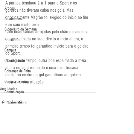
A partida terminou 2 a 1 para o Sport e os 
Artigos
goleiros não tiveram culpa nos gols. Mas 
principalmente Magrão foi exigido do início ao fim 
Atualidades
e se saiu muito bem.
Blogoleiro da Semana
Com duas saídas arrojadas pelo chão e mais uma 
boa espalmada no lado direito a meia altura, o 
Brasileirão
primeiro tempo foi garantido invicto para o goleiro 
Campus
do Sport.
No segundo tempo, outra boa espalmada a meia 
Circuito Físico
altura no lado esquerdo e uma mão trocada 
Cobrança de Falta
direita no centro do gol garantiram ao goleiro 
Compra Exterior
mais uma boa atuação.
Atualidades
Comunicação
Copa do Mundo
Curso
Defesa da Semana