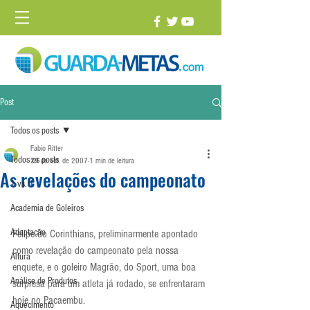
Post
Todos os posts
Fabio Ritter
Todos os posts
29 de set. de 2007
1 min de leitura
As revelações do campeonato
1 vs. 1
Academia de Goleiros
Adaptação
Felipe do Corinthians, preliminarmente apontado 
como revelação do campeonato pela nossa 
Altura
enquete, e o goleiro Magrão, do Sport, uma boa 
Análise de Produtos
surpresa para um atleta já rodado, se enfrentaram 
hoje no Pacaembu. 
Aquecimento