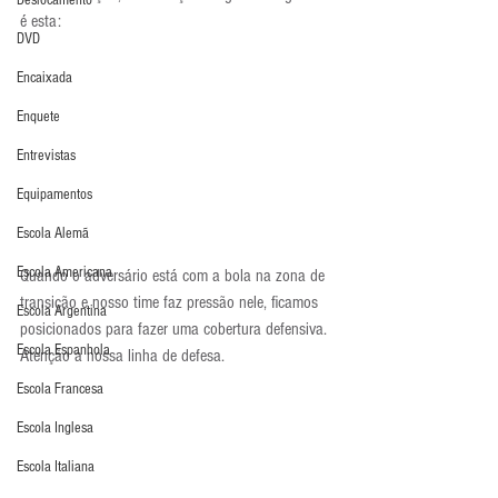
Deslocamento
é esta:
DVD
Encaixada
Enquete
Entrevistas
Equipamentos
Escola Alemã
Escola Americana
Quando o adversário está com a bola na zona de 
transição e nosso time faz pressão nele, ficamos 
Escola Argentina
posicionados para fazer uma cobertura defensiva. 
Escola Espanhola
Atenção a nossa linha de defesa.
Escola Francesa
Escola Inglesa
Escola Italiana