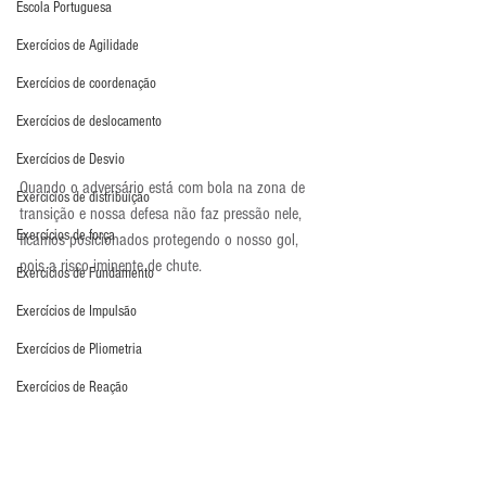
Escola Portuguesa
Exercícios de Agilidade
Exercícios de coordenação
Exercícios de deslocamento
Exercícios de Desvio
Quando o adversário está com bola na zona de 
Exercícios de distribuição
transição e nossa defesa não faz pressão nele, 
Exercícios de força
ficamos posicionados protegendo o nosso gol, 
pois a risco iminente de chute.
Exercícios de Fundamento
Exercícios de Impulsão
Exercícios de Pliometria
Exercícios de Reação
Exercícios de Recuperação
Exercícios de saída de gol