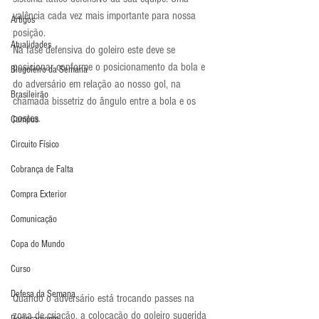
valência cada vez mais importante para nossa 
Artigos
posição.
Atualidades
Na fase defensiva do goleiro este deve se 
posicionar conforme o posicionamento da bola e 
Blogoleiro da Semana
do adversário em relação ao nosso gol, na 
Brasileirão
chamada bissetriz do ângulo entre a bola e os 
postes.
Campus
Circuito Físico
Cobrança de Falta
Compra Exterior
Comunicação
Copa do Mundo
Curso
Defesa da Semana
Quando o adversário está trocando passes na 
zona de criação, a colocação do goleiro sugerida 