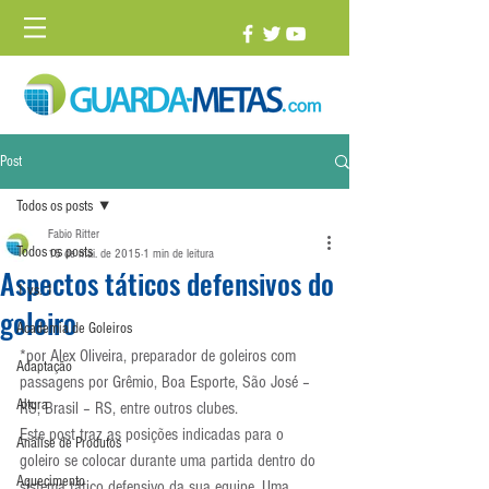
Post
Todos os posts
Fabio Ritter
Todos os posts
15 de mai. de 2015
1 min de leitura
Aspectos táticos defensivos do
1 vs. 1
goleiro
Academia de Goleiros
*por Alex Oliveira, preparador de goleiros com 
Adaptação
passagens por Grêmio, Boa Esporte, São José – 
Altura
RS, Brasil – RS, entre outros clubes.
Este post traz as posições indicadas para o 
Análise de Produtos
goleiro se colocar durante uma partida dentro do 
Aquecimento
sistema tático defensivo da sua equipe. Uma 