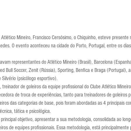
o Atlético Mineiro, Francisco Cersósimo, o Chiquinho, esteve presente
edes. O evento aconteceu na cidade do Porto, Portugal, entre os dia
tavam representantes do Atlético Mineiro (Brasil), Barcelona (Espanh
Red Bull Soccer, Zenit (Rússia), Sporting, Benfica e Braga (Portugal),
 Silvério (psicólogo esportivo).
treinador de goleiros da equipe profissional do Clube Atlético Mineiro
edora de troca de experiências, tanto para treinadores de goleiros pr
eiros das categorias de base, pois foram abordadas as 4 principais c
técnica, tática e psicológica.
principal objetivo, apresentar a sua metodologia, consolidada ao lon
eiros de equipes profissionais. Essa metodologia, está principalmente