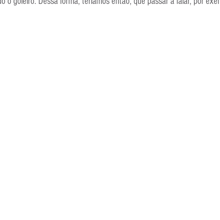
do o goleiro. Dessa forma, teríamos então, que passar a falar, por ex