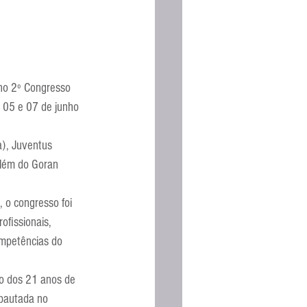
 no 2º Congresso 
s 05 e 07 de junho 
a), Juventus 
 além do Goran 
, o congresso foi 
ofissionais, 
ompetências do 
go dos 21 anos de 
 pautada no 