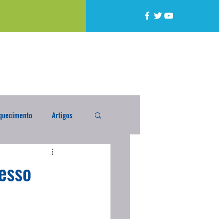
quecimento
Artigos
alta
Compra Exterior
esso
caixada
Enquete