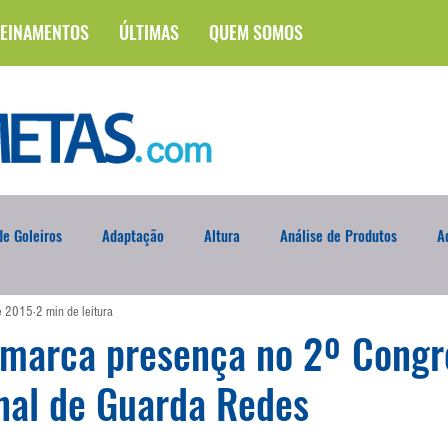
EINAMENTOS
ÚLTIMAS
QUEM SOMOS
e Goleiros
Adaptação
Altura
Análise de Produtos
A
de 2015
2 min de leitura
na
Brasileirão
Campus
Circuito Físico
Cobrança de F
 marca presença no 2º Congr
nal de Guarda Redes
Curso
Defesa da Semana
Deslocamento
DVD
En