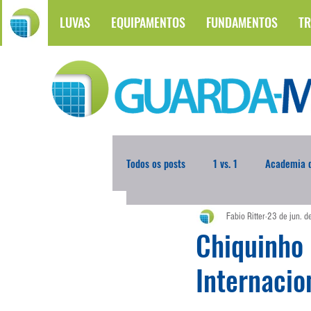
LUVAS
EQUIPAMENTOS
FUNDAMENTOS
TR
Todos os posts
1 vs. 1
Academia d
Fabio Ritter
23 de jun. 
Atualidades
Blogoleiro da Sema
Chiquinho
Internacio
Comunicação
Copa do Mundo