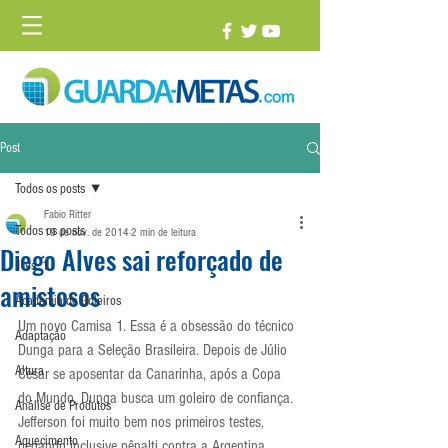
Post
Todos os posts
Fabio Ritter
Todos os posts
19 de nov. de 2014
2 min de leitura
Diego Alves sai reforçado de
1 vs. 1
amistosos
Academia de Goleiros
Um novo Camisa 1. Essa é a obsessão do técnico 
Adaptação
Dunga para a Seleção Brasileira. Depois de Júlio 
Altura
César se aposentar da Canarinha, após a Copa 
do Mundo, Dunga busca um goleiro de confiança. 
Análise de Produtos
Jefferson foi muito bem nos primeiros testes, 
Aquecimento
pegando inclusive pênalti contra a Argentina. 