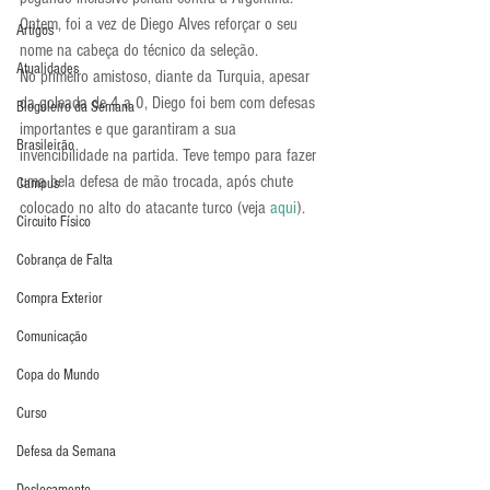
Ontem, foi a vez de Diego Alves reforçar o seu 
Artigos
nome na cabeça do técnico da seleção.
Atualidades
No primeiro amistoso, diante da Turquia, apesar 
da goleada de 4 a 0, Diego foi bem com defesas 
Blogoleiro da Semana
importantes e que garantiram a sua 
Brasileirão
invencibilidade na partida. Teve tempo para fazer 
uma bela defesa de mão trocada, após chute 
Campus
colocado no alto do atacante turco (veja 
aqui
).
Circuito Físico
Cobrança de Falta
Compra Exterior
Comunicação
Copa do Mundo
Curso
Defesa da Semana