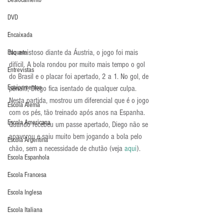
Deslocamento
DVD
Encaixada
No amistoso diante da Áustria, o jogo foi mais 
Enquete
difícil. A bola rondou por muito mais tempo o gol 
Entrevistas
do Brasil e o placar foi apertado, 2 a 1. No gol, de 
Equipamentos
pênalti, Diego fica isentado de qualquer culpa. 
Nesta partida, mostrou um diferencial que é o jogo 
Escola Alemã
com os pés, tão treinado após anos na Espanha. 
Escola Americana
Quando recebeu um passe apertado, Diego não se 
apavorou e saiu muito bem jogando a bola pelo 
Escola Argentina
chão, sem a necessidade de chutão (veja 
aqui
).
Escola Espanhola
Escola Francesa
Escola Inglesa
Escola Italiana