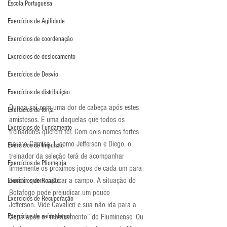
Escola Portuguesa
Exercícios de Agilidade
Exercícios de coordenação
Exercícios de deslocamento
Exercícios de Desvio
Exercícios de distribuição
Dunga sai com uma dor de cabeça após estes 
Exercícios de força
amistosos. E uma daquelas que todos os 
Exercícios de Fundamento
treinadores querem ter. Com dois nomes fortes 
para o Camisa 1, como Jefferson e Diego, o 
Exercícios de Impulsão
treinador da seleção terá de acompanhar 
Exercícios de Pliometria
firmemente os próximos jogos de cada um para 
decidir quem colocar a campo. A situação do 
Exercícios de Reação
Botafogo pode prejudicar um pouco 
Exercícios de Recuperação
Jefferson. Vide Cavalieri e sua não ida para a 
Exercícios de saída de gol
Copa após o “rebaixamento” do Fluminense. Ou 