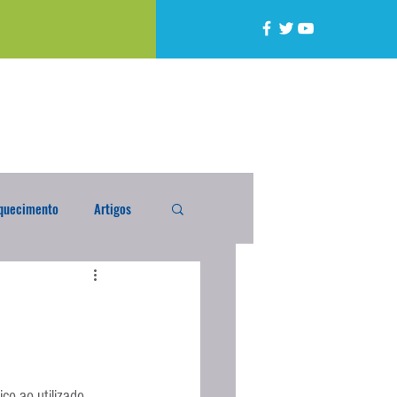
quecimento
Artigos
alta
Compra Exterior
caixada
Enquete
o ao utilizado 