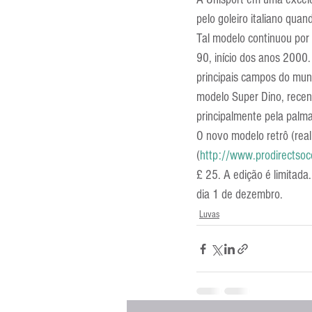
Entrevistas
Equipamentos
pelo goleiro italiano qu
Tal modelo continuou por 
90, início dos anos 2000
Escola Francesa
Escola Inglesa
principais campos do mund
modelo Super Dino, recen
principalmente pela palm
O novo modelo retrô (real
(
http://www.prodirect
£ 25. A edição é limitada
dia 1 de dezembro.
Luvas