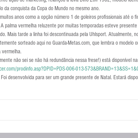
Escola Alemã
Escola Americana
Escola Argentina
Escola 
ando da conquista da Copa do Mundo no mesmo ano. 
muitos anos como a opção número 1 de goleiros profissionais até o fi
. A palma vermelha reluzente por muitas temporadas esteve presente
o. Mais tarde a linha foi descontinuada pela Uhlsport. Atualmente, no 
temente sorteado aqui no Guarda-Metas.com, que lembra o modelo ori
a vermelha.
mente não sei se não há redundância nessa frese!) está disponível na
soccer.com/prodinfo.asp?DPID=PDS-006-013-573&BRAND=13&SS
. Foi desenvolvida para ser um grande presente de Natal. Estará dispon