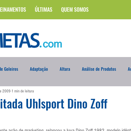
EINAMENTOS
ÚLTIMAS
QUEM SOMOS
e Goleiros
Adaptação
Altura
Análise de Produtos
A
de 2009
1 min de leitura
na
Brasileirão
Campus
Circuito Físico
Cobrança de F
itada Uhlsport Dino Zoff
Curso
Defesa da Semana
Deslocamento
DVD
En
te ação de marketing, relançou a luva Dino Zoff 1982, modelo idêntic