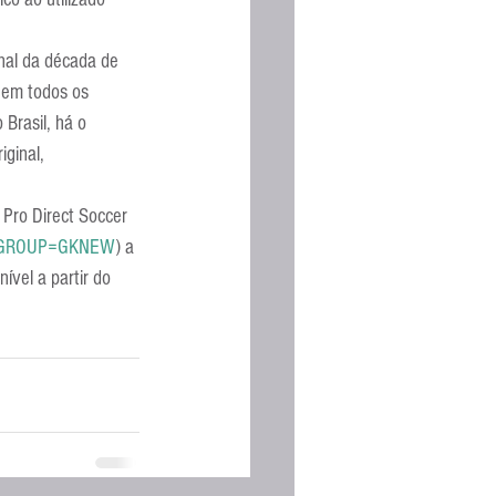
Espanhola
nal da década de 
 em todos os 
Brasil, há o 
ginal, 
 Pro Direct Soccer 
=1&GROUP=GKNEW
) a 
ível a partir do 