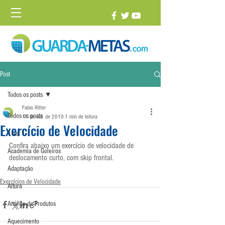
Post
Todos os posts
Fabio Ritter
Todos os posts
11 de out. de 2010
1 min de leitura
Exercício de Velocidade
1 vs. 1
Confira abaixo um exercício de velocidade de 
Academia de Goleiros
deslocamento curto, com skip frontal.
Adaptação
Exercícios de Velocidade
Altura
Análise de Produtos
Aquecimento