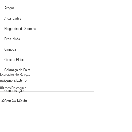
Artigos
Atualidades
Blogoleiro da Semana
Brasileirão
Campus
Circuito Físico
Cobrança de Falta
Exercícios de Reação
Compra Exterior
Reação
Últimos Destaques
Comunicação
Copa do Mundo
Curso
Defesa da Semana