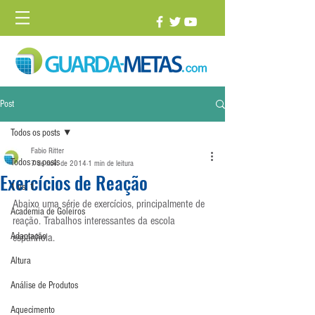
Post
Todos os posts
Fabio Ritter
Todos os posts
7 de nov. de 2014
1 min de leitura
Exercícios de Reação
1 vs. 1
Abaixo uma série de exercícios, principalmente de 
Academia de Goleiros
reação. Trabalhos interessantes da escola 
Adaptação
espanhola.
Altura
Análise de Produtos
Aquecimento