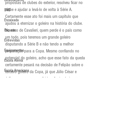
Deslocamento
propostas de clubes do exterior, resolveu ficar no 
clube e ajudar a levá-lo de volta à Série A. 
DVD
Certamente esse ato foi mais um capítulo que 
Encaixada
ajudou a eternizar o goleiro na história do clube.
No caso de Cavalieri, quem perde é o país como 
Enquete
um todo, pois teremos um grande goleiro 
Entrevistas
disputando a Série B e não tendo a melhor 
Equipamentos
preparação para a Copa. Mesmo confiando no 
potencial do goleiro, acho que esse fato da queda 
Escola Alemã
certamente pesará na decisão de Felipão sobre o 
Escola Americana
terceiro goleiro da Copa, já que Júlio César e 
Jefferson parecem escolhidos. Assim, hoje eu 
Escola Argentina
apostaria que a queda do Flu poderá custar a 
Escola Espanhola
vaga de Cavalieri na seleção e Victor, do Atlético, 
deverá ser o escolhido.
Escola Francesa
Atualidades
Escola Inglesa
Escola Italiana