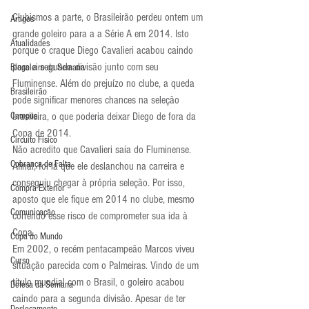
Clubismos a parte, o Brasileirão perdeu ontem um 
Artigos
grande goleiro para a a Série A em 2014. Isto 
Atualidades
porque o craque Diego Cavalieri acabou caindo 
para a segunda divisão junto com seu 
Blogoleiro da Semana
Fluminense. Além do prejuízo no clube, a queda 
Brasileirão
pode significar menores chances na seleção 
Campus
brasileira, o que poderia deixar Diego de fora da 
Copa de 2014.
Circuito Físico
Não acredito que Cavalieri saia do Fluminense. 
Cobrança de Falta
Afinal, foi lá que ele deslanchou na carreira e 
conseguiu chegar à própria seleção. Por isso, 
Compra Exterior
aposto que ele fique em 2014 no clube, mesmo 
Comunicação
correndo esse risco de comprometer sua ida à 
Copa.
Copa do Mundo
Em 2002, o recém pentacampeão Marcos viveu 
Curso
situação parecida com o Palmeiras. Vindo de um 
título mundial com o Brasil, o goleiro acabou 
Defesa da Semana
caindo para a segunda divisão. Apesar de ter 