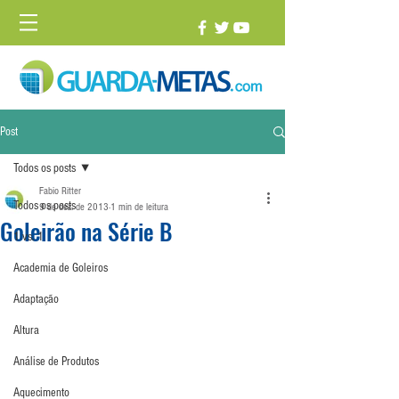
Post
Todos os posts
Fabio Ritter
Todos os posts
9 de dez. de 2013
1 min de leitura
Goleirão na Série B
1 vs. 1
Academia de Goleiros
Adaptação
Altura
Análise de Produtos
Aquecimento