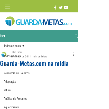
Post
Todos os posts
Fabio Ritter
Todos os posts
19 de abr. de 2011
1 min de leitura
Guarda-Metas.com na mídia
1 vs. 1
Academia de Goleiros
Adaptação
Altura
Análise de Produtos
Aquecimento