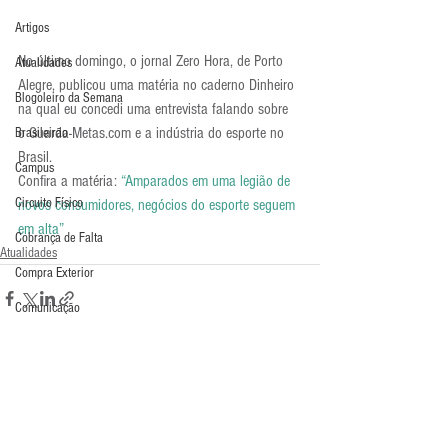
Artigos
No último domingo, o jornal Zero Hora, de Porto 
Atualidades
Alegre, publicou uma matéria no caderno Dinheiro 
Blogoleiro da Semana
na qual eu concedi uma entrevista falando sobre 
o Guarda-Metas.com e a indústria do esporte no 
Brasileirão
Brasil.
Campus
Confira a matéria: 
“Amparados em uma legião de 
Circuito Físico
novos consumidores, negócios do esporte seguem 
em alta”
Cobrança de Falta
Atualidades
Compra Exterior
Comunicação
Copa do Mundo
Curso
Defesa da Semana
Comentários