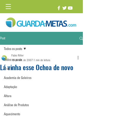
Post
Todos os posts
Fabio Ritter
Todos os posts
13 de set. de 2007
1 min de leitura
Lá vinha esse Ochoa de novo
1 vs. 1
Academia de Goleiros
Adaptação
Altura
Análise de Produtos
Aquecimento