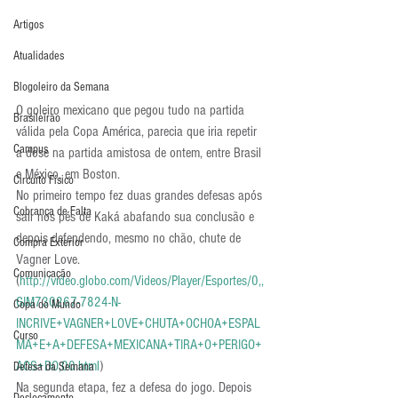
Artigos
Atualidades
Blogoleiro da Semana
O goleiro mexicano que pegou tudo na partida 
Brasileirão
válida pela Copa América, parecia que iria repetir 
Campus
a dose na partida amistosa de ontem, entre Brasil 
e México, em Boston.
Circuito Físico
No primeiro tempo fez duas grandes defesas após 
Cobrança de Falta
sair nos pés de Kaká abafando sua conclusão e 
depois defendendo, mesmo no chão, chute de 
Compra Exterior
Vagner Love. 
Comunicação
(
http://video.globo.com/Videos/Player/Esportes/0,,
GIM730267-7824-N-
Copa do Mundo
INCRIVE+VAGNER+LOVE+CHUTA+OCHOA+ESPAL
Curso
MA+E+A+DEFESA+MEXICANA+TIRA+O+PERIGO+
AOS+DO,00.html
)
Defesa da Semana
Na segunda etapa, fez a defesa do jogo. Depois 