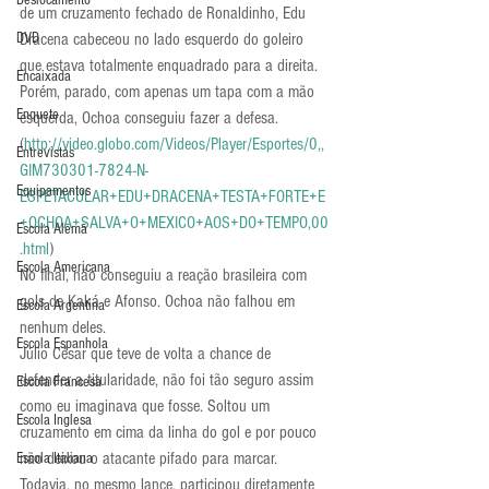
Deslocamento
de um cruzamento fechado de Ronaldinho, Edu 
DVD
Dracena cabeceou no lado esquerdo do goleiro 
que estava totalmente enquadrado para a direita. 
Encaixada
Porém, parado, com apenas um tapa com a mão 
Enquete
esquerda, Ochoa conseguiu fazer a defesa. 
(
http://video.globo.com/Videos/Player/Esportes/0,,
Entrevistas
GIM730301-7824-N-
Equipamentos
ESPETACULAR+EDU+DRACENA+TESTA+FORTE+E
+OCHOA+SALVA+O+MEXICO+AOS+DO+TEMPO,00
Escola Alemã
.html
)
Escola Americana
No final, não conseguiu a reação brasileira com 
gols de Kaká e Afonso. Ochoa não falhou em 
Escola Argentina
nenhum deles.
Escola Espanhola
Júlio César que teve de volta a chance de 
defender a titularidade, não foi tão seguro assim 
Escola Francesa
como eu imaginava que fosse. Soltou um 
Escola Inglesa
cruzamento em cima da linha do gol e por pouco 
não deixou o atacante pifado para marcar. 
Escola Italiana
Todavia, no mesmo lance, participou diretamente 