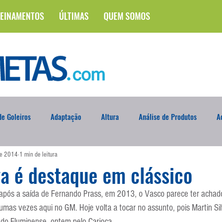
EINAMENTOS
ÚLTIMAS
QUEM SOMOS
e Goleiros
Adaptação
Altura
Análise de Produtos
A
de 2014
1 min de leitura
na
Brasileirão
Campus
Circuito Físico
Cobrança de F
va é destaque em clássico
 após a saída de Fernando Prass, em 2013, o Vasco parece ter achad
Curso
Defesa da Semana
Deslocamento
DVD
En
gumas vezes aqui no GM. Hoje volta a tocar no assunto, pois Martin Si
e do Fluminense, ontem pelo Carioca.