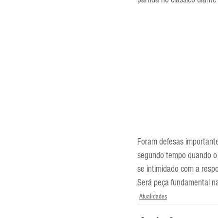
Entrevistas
Equipamentos
Escola Francesa
Escola Inglesa
Foram defesas importante
segundo tempo quando o go
se intimidado com a respo
Será peça fundamental na
Atualidades