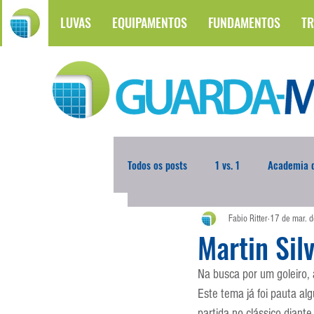
LUVAS
EQUIPAMENTOS
FUNDAMENTOS
TR
Todos os posts
1 vs. 1
Academia d
Fabio Ritter
17 de mar. 
Atualidades
Blogoleiro da Sema
Martin Sil
Na busca por um goleiro,
Comunicação
Copa do Mundo
Este tema já foi pauta al
partida no clássico diant