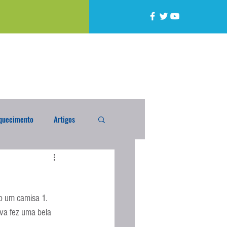
quecimento
Artigos
alta
Compra Exterior
o um camisa 1. 
caixada
Enquete
lva fez uma bela 