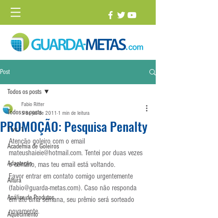
Post
Todos os posts
Fabio Ritter
Todos os posts
5 de jul. de 2011
1 min de leitura
PROMOÇÃO: Pesquisa Penalty
1 vs. 1
Atenção goleiro com o email 
Academia de Goleiros
mateushaieie@hotmail.com. Tentei por duas vezes 
Adaptação
o contato, mas teu email está voltando.
Favor entrar em contato comigo urgentemente 
Altura
(fabio@guarda-metas.com). Caso não responda 
Análise de Produtos
em até uma semana, seu prêmio será sorteado 
novamente.
Aquecimento