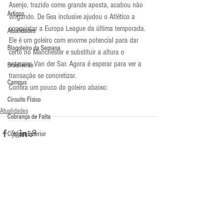
Asenjo, trazido como grande aposta, acabou não 
Artigos
vingando. De Gea inclusive ajudou o Atlético a 
conquistar a Europa League da última temporada. 
Atualidades
Ele é um goleiro com enorme potencial para dar 
Blogoleiro da Semana
certo no Manchester e substituir a altura o 
veterano Van der Sar. Agora é esperar para ver a 
Brasileirão
transação se concretizar.
Campus
Confira um pouco do goleiro abaixo:
Circuito Físico
Atualidades
Cobrança de Falta
Compra Exterior
Comunicação
Copa do Mundo
Curso
Comentários
Defesa da Semana