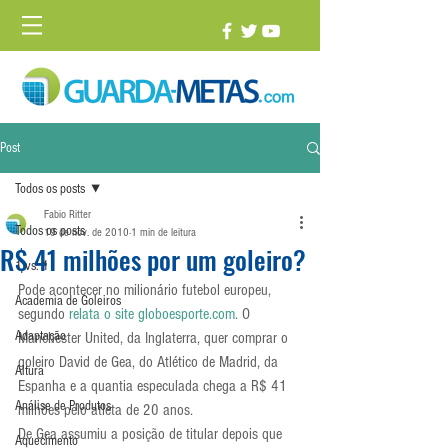
Post
Todos os posts
Fabio Ritter
Todos os posts
19 de nov. de 2010
1 min de leitura
R$ 41 milhões por um goleiro?
1 vs. 1
Pode acontecer no milionário futebol europeu, 
Academia de Goleiros
segundo 
relata o site globoesporte.com
. O 
Adaptação
Manchester United, da Inglaterra, quer comprar o 
goleiro David de Gea, do Atlético de Madrid, da 
Altura
Espanha e a quantia especulada chega a R$ 41 
Análise de Produtos
milhões pelo atleta de 20 anos.
De Gea assumiu a posição de titular depois que 
Aquecimento