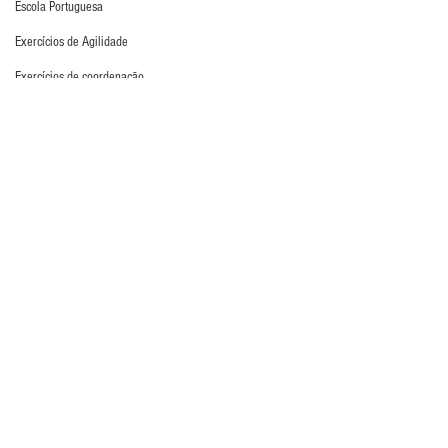
Escola Portuguesa
Exercícios de Agilidade
Exercícios de coordenação
Exercícios de deslocamento
Exercícios de Desvio
Exercícios de distribuição
Exercícios de força
Exercícios de Fundamento
Atualidades
Exercícios de Impulsão
Exercícios de Pliometria
Exercícios de Reação
Exercícios de Recuperação
Exercícios de saída de gol