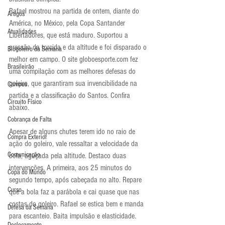
Rafael mostrou na partida de ontem, diante do 
Artigos
América, no México, pela Copa Santander 
Atualidades
Libertadores, que está maduro. Suportou a 
pressão da torcida e da altitude e foi disparado o 
Blogoleiro da Semana
melhor em campo. O site globoesporte.com fez 
Brasileirão
uma compilação com as melhores defesas do 
goleiro, que garantiram sua invencibilidade na 
Campus
partida e a classificação do Santos. Confira 
Circuito Físico
abaixo.
Cobrança de Falta
Apesar de alguns chutes terem ido no raio de 
Compra Exterior
ação do goleiro, vale ressaltar a velocidade da 
Comunicação
bola, aguçada pela altitude. Destaco duas 
intervenções. A primeira, aos 25 minutos do 
Copa do Mundo
segundo tempo, após cabeçada no alto. Repare 
Curso
que a bola faz a parábola e cai quase que nas 
costas do goleiro. Rafael se estica bem e manda 
Defesa da Semana
para escanteio. Baita impulsão e elasticidade.