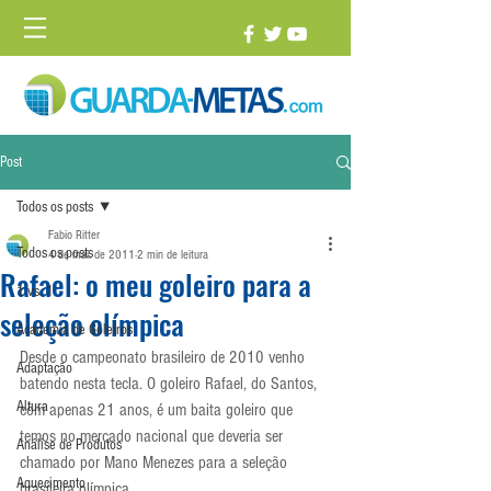
Post
Todos os posts
Fabio Ritter
Todos os posts
4 de mai. de 2011
2 min de leitura
Rafael: o meu goleiro para a
1 vs. 1
seleção olímpica
Academia de Goleiros
Desde o campeonato brasileiro de 2010 venho 
Adaptação
batendo nesta tecla. O goleiro Rafael, do Santos, 
Altura
com apenas 21 anos, é um baita goleiro que 
temos no mercado nacional que deveria ser 
Análise de Produtos
chamado por Mano Menezes para a seleção 
Aquecimento
brasileira olímpica.