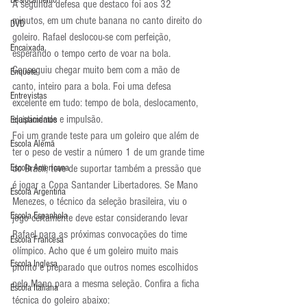
Deslocamento
A segunda defesa que destaco foi aos 32 
minutos, em um chute banana no canto direito do 
DVD
goleiro. Rafael deslocou-se com perfeição, 
Encaixada
esperando o tempo certo de voar na bola. 
Conseguiu chegar muito bem com a mão de 
Enquete
canto, inteiro para a bola. Foi uma defesa 
Entrevistas
excelente em tudo: tempo de bola, deslocamento, 
elasticidade e impulsão.
Equipamentos
Foi um grande teste para um goleiro que além de 
Escola Alemã
ter o peso de vestir a número 1 de um grande time 
Escola Americana
do Brasil, teve de suportar também a pressão que 
é jogar a Copa Santander Libertadores. Se Mano 
Escola Argentina
Menezes, o técnico da seleção brasileira, viu o 
Escola Espanhola
jogo certamente deve estar considerando levar 
Rafael para as próximas convocações do time 
Escola Francesa
olímpico. Acho que é um goleiro muito mais 
Escola Inglesa
pronto e preparado que outros nomes escolhidos 
pelo Mano para a mesma seleção. Confira a ficha 
Escola Italiana
técnica do goleiro abaixo: