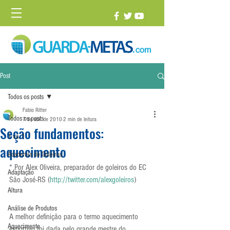
Post
Todos os posts
Fabio Ritter
Todos os posts
7 de abr. de 2010
2 min de leitura
Seção fundamentos:
1 vs. 1
aquecimento
Academia de Goleiros
* Por Alex Oliveira, preparador de goleiros do EC 
Adaptação
São José-RS (
http://twitter.com/alexgoleiros
)
Altura
Análise de Produtos
A melhor definição para o termo aquecimento 
Aquecimento
esportivo foi dada pelo grande mestre do 