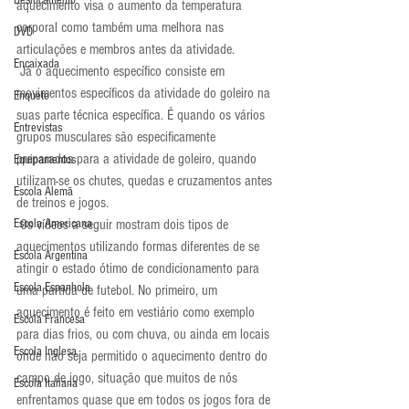
Deslocamento
aquecimento visa o aumento da temperatura 
corporal como também uma melhora nas 
DVD
articulações e membros antes da atividade.
Encaixada
 Já o aquecimento específico consiste em 
movimentos específicos da atividade do goleiro na 
Enquete
suas parte técnica específica. É quando os vários 
Entrevistas
grupos musculares são especificamente 
preparados para a atividade de goleiro, quando 
Equipamentos
utilizam-se os chutes, quedas e cruzamentos antes 
Escola Alemã
de treinos e jogos.
Escola Americana
 Os vídeos a seguir mostram dois tipos de 
aquecimentos utilizando formas diferentes de se 
Escola Argentina
atingir o estado ótimo de condicionamento para 
Escola Espanhola
uma partida de futebol. No primeiro, um 
aquecimento é feito em vestiário como exemplo 
Escola Francesa
para dias frios, ou com chuva, ou ainda em locais 
Escola Inglesa
onde não seja permitido o aquecimento dentro do 
campo de jogo, situação que muitos de nós 
Escola Italiana
enfrentamos quase que em todos os jogos fora de 