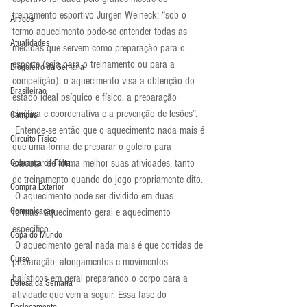
treinamento esportivo Jurgen Weineck: “sob o 
Artigos
termo aquecimento pode-se entender todas as 
Atualidades
medidas que servem como preparação para o 
esporte (seja para o treinamento ou para a 
Blogoleiro da Semana
competição), o aquecimento visa a obtenção do 
Brasileirão
estado ideal psíquico e físico, a preparação 
cinética e coordenativa e a prevenção de lesões”.
Campus
 Entende-se então que o aquecimento nada mais é 
Circuito Físico
que uma forma de preparar o goleiro para 
executar de forma melhor suas atividades, tanto 
Cobrança de Falta
de treinamento quando do jogo propriamente dito.
Compra Exterior
 O aquecimento pode ser dividido em duas 
Comunicação
formas: aquecimento geral e aquecimento 
específico.
Copa do Mundo
 O aquecimento geral nada mais é que corridas de 
Curso
preparação, alongamentos e movimentos 
balísticos em geral preparando o corpo para a 
Defesa da Semana
atividade que vem a seguir. Essa fase do 