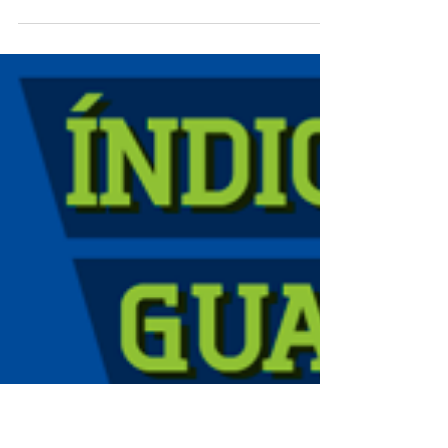
Brasileirão 2016
O final de ano foi bem puxado no trabalho e
somente agora consegui retomar as
postagens para a goleirada do Guarda-
Metas.com. No primeiro...