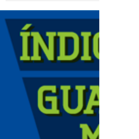
Ele está de volta! O primeiro e exclusivo
índice que apura o goleiro menos vazado do
Campeonato Brasileiro, com exclusivo
cálculo de...