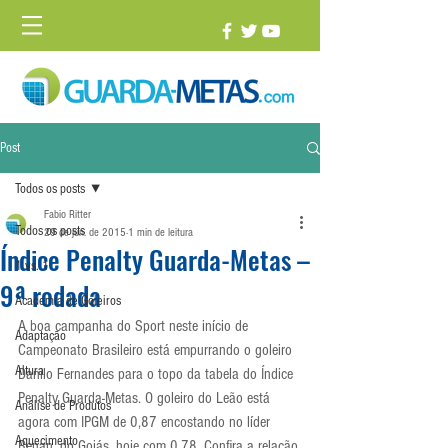
Post
Todos os posts
Fabio Ritter
Todos os posts
29 de jun. de 2015
1 min de leitura
Índice Penalty Guarda-Metas –
1 vs. 1
9ª rodada
Academia de Goleiros
A boa campanha do Sport neste início de 
Adaptação
Campeonato Brasileiro está empurrando o goleiro 
Altura
Danilo Fernandes para o topo da tabela do Índice 
Penalty Guarda-Metas. O goleiro do Leão está 
Análise de Produtos
agora com IPGM de 0,87 encostando no líder 
Aquecimento
Renan, do Goiás, hoje com 0,78. Confira a relação 