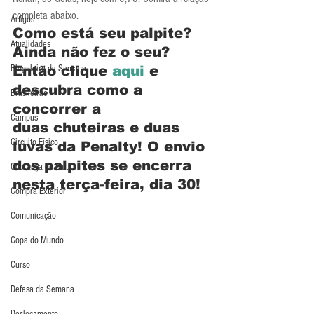
completa abaixo.
Artigos
Como está seu palpite? 
Atualidades
Ainda não fez o seu? 
Blogoleiro da Semana
Então clique 
aqui 
e 
descubra como a 
Brasileirão
concorrer a 
Campus
duas chuteiras e duas 
Circuito Físico
luvas da Penalty! O envio 
dos palpites se encerra 
Cobrança de Falta
nesta terça-feira, dia 30!
Compra Exterior
Comunicação
Copa do Mundo
Curso
Defesa da Semana