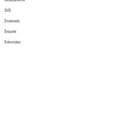
Deslocamento
DVD
Encaixada
Enquete
Entrevistas
Equipamentos
IGM
Escola Alemã
Últimos Destaques
Escola Americana
Escola Argentina
Escola Espanhola
Escola Francesa
Escola Inglesa
Comentários
Escola Italiana