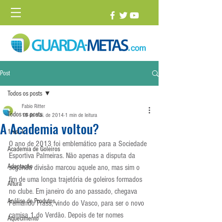
Post
Todos os posts
Fabio Ritter
Todos os posts
19 de mai. de 2014
1 min de leitura
A Academia voltou?
1 vs. 1
O ano de 2013 foi emblemático para a Sociedade 
Academia de Goleiros
Esportiva Palmeiras. Não apenas a disputa da 
Adaptação
segunda divisão marcou aquele ano, mas sim o 
fim de uma longa trajetória de goleiros formados 
Altura
no clube. Em janeiro do ano passado, chegava 
Análise de Produtos
Fernando Prass, vindo do Vasco, para ser o novo 
camisa 1 do Verdão. Depois de ter nomes 
Aquecimento