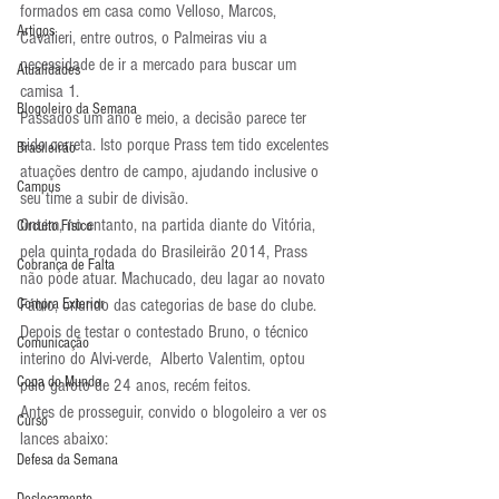
formados em casa como Velloso, Marcos, 
Artigos
Cavalieri, entre outros, o Palmeiras viu a 
necessidade de ir a mercado para buscar um 
Atualidades
camisa 1.
Blogoleiro da Semana
Passados um ano e meio, a decisão parece ter 
sido correta. Isto porque Prass tem tido excelentes 
Brasileirão
atuações dentro de campo, ajudando inclusive o 
Campus
seu time a subir de divisão.
Ontem, no entanto, na partida diante do Vitória, 
Circuito Físico
pela quinta rodada do Brasileirão 2014, Prass 
Cobrança de Falta
não pode atuar. Machucado, deu lagar ao novato 
Compra Exterior
Fábio, oriundo das categorias de base do clube. 
Depois de testar o contestado Bruno, o técnico 
Comunicação
interino do Alvi-verde,  Alberto Valentim, optou 
Copa do Mundo
pelo garoto de 24 anos, recém feitos.
Antes de prosseguir, convido o blogoleiro a ver os 
Curso
lances abaixo:
Defesa da Semana