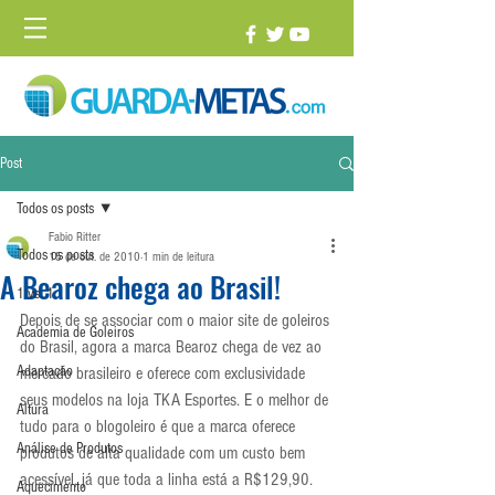
Post
Todos os posts
Fabio Ritter
Todos os posts
15 de out. de 2010
1 min de leitura
A Bearoz chega ao Brasil!
1 vs. 1
Depois de se associar com o maior site de goleiros 
Academia de Goleiros
do Brasil, agora a marca Bearoz chega de vez ao 
Adaptação
mercado brasileiro e oferece com exclusividade 
seus modelos na loja TKA Esportes. E o melhor de 
Altura
tudo para o blogoleiro é que a marca oferece 
Análise de Produtos
produtos de alta qualidade com um custo bem 
acessível, já que toda a linha está a R$129,90.
Aquecimento