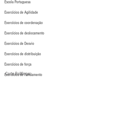
Escola Portuguesa
Exercícios de Agilidade
Exercícios de coordenação
Exercícios de deslocamento
Exercícios de Desvio
Exercícios de distribuição
Exercícios de força
Corte Rollfinger:
Exercícios de Fundamento
Exercícios de Impulsão
Exercícios de Pliometria
Exercícios de Reação
Exercícios de Recuperação
Exercícios de saída de gol