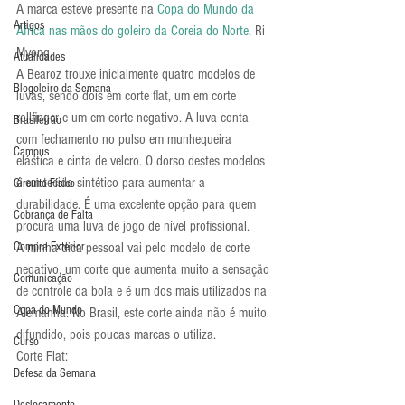
A marca esteve presente na 
Copa do Mundo da 
Artigos
África nas mãos do goleiro da Coreia do Norte
, Ri 
Myong.
Atualidades
A Bearoz trouxe inicialmente quatro modelos de 
Blogoleiro da Semana
luvas, sendo dois em corte flat, um em corte 
rollfinger e um em corte negativo. A luva conta 
Brasileirão
com fechamento no pulso em munhequeira 
Campus
elástica e cinta de velcro. O dorso destes modelos 
é em tecido sintético para aumentar a 
Circuito Físico
durabilidade. É uma excelente opção para quem 
Cobrança de Falta
procura uma luva de jogo de nível profissional.
Compra Exterior
A minha dica pessoal vai pelo modelo de corte 
negativo, um corte que aumenta muito a sensação 
Comunicação
de controle da bola e é um dos mais utilizados na 
Copa do Mundo
Alemanha. No Brasil, este corte ainda não é muito 
difundido, pois poucas marcas o utiliza.
Curso
Corte Flat:
Defesa da Semana