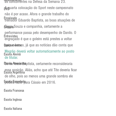
Deslocamento
as concorrentes na Defesa da Semana 23.
A quarta colocação do Sport neste campeonato 
DVD
não é por acaso. Afora o grande trabalho do 
Encaixada
treinador Eduardo Baptista, as boas atuações de 
Diego Souza e companhia, certamente a 
Enquete
performance passa pelo desempenho de Danilo. O 
Entrevistas
engraçado é que o goleiro está prestes a voltar 
para o banco, já que as notícias dão conta que 
Equipamentos
Magrão deverá voltar automaticamente ao posto 
Escola Alemã
de titular
.
Escola Americana
Se eu fosse Baptista, certamente reconsideraria 
essa posição. Aliás, acho que até Tite deveria ficar 
Escola Argentina
de olho, pois ao menos uma grande sombra ele 
Escola Espanhola
poderá fazer para Cássio em 2016.
Escola Francesa
Escola Inglesa
Escola Italiana