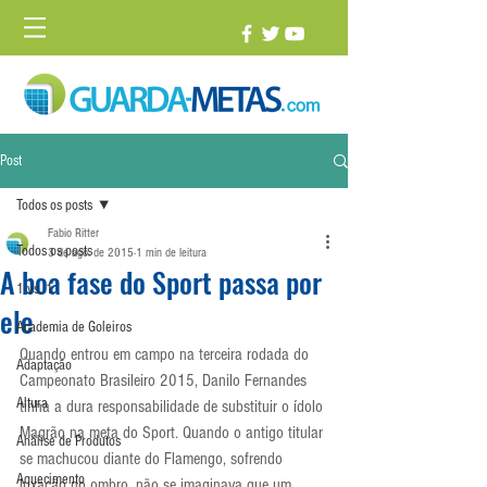
Post
Todos os posts
Fabio Ritter
Todos os posts
3 de ago. de 2015
1 min de leitura
A boa fase do Sport passa por
1 vs. 1
ele
Academia de Goleiros
Quando entrou em campo na terceira rodada do 
Adaptação
Campeonato Brasileiro 2015, Danilo Fernandes 
Altura
tinha a dura responsabilidade de substituir o ídolo 
Magrão na meta do Sport. Quando o antigo titular 
Análise de Produtos
se machucou diante do Flamengo, sofrendo 
Aquecimento
luxação no ombro, não se imaginava que um 