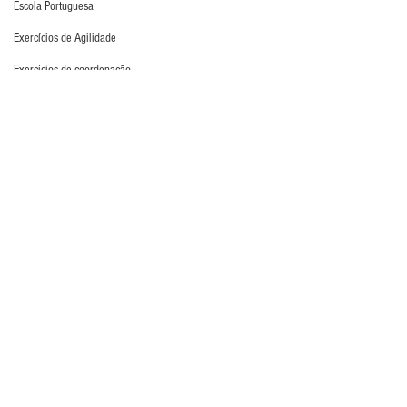
Escola Portuguesa
Exercícios de Agilidade
Exercícios de coordenação
Exercícios de deslocamento
Exercícios de Desvio
Exercícios de distribuição
Exercícios de força
Exercícios de Fundamento
Atualidades
Últimos Destaques
Exercícios de Impulsão
Exercícios de Pliometria
Exercícios de Reação
Exercícios de Recuperação
Exercícios de saída de gol