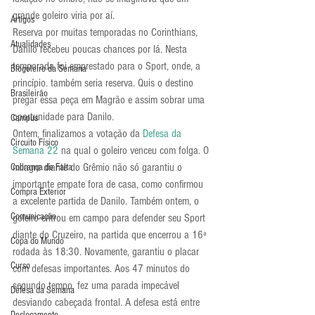
grande goleiro viria por aí.
Artigos
Reserva por muitas temporadas no Corinthians, 
Atualidades
Danilo recebeu poucas chances por lá. Nesta 
temporada foi emprestado para o Sport, onde, a 
Blogoleiro da Semana
princípio. também seria reserva. Quis o destino 
Brasileirão
pregar essa peça em Magrão e assim sobrar uma 
oportunidade para Danilo.
Campus
Ontem, finalizamos a votação da 
Defesa da 
Circuito Físico
Semana 22
 na qual o goleiro venceu com folga. O 
milagre diante do Grêmio não só garantiu o 
Cobrança de Falta
importante empate fora de casa, como confirmou 
Compra Exterior
a excelente partida de Danilo. Também ontem, o 
Comunicação
goleiro entrou em campo para defender seu Sport 
diante do Cruzeiro, na partida que encerrou a 16ª 
Copa do Mundo
rodada às 18:30. Novamente, garantiu o placar 
Curso
com defesas importantes. Aos 47 minutos do 
segundo tempo, fez uma parada impecável 
Defesa da Semana
desviando cabeçada frontal. A defesa está entre 