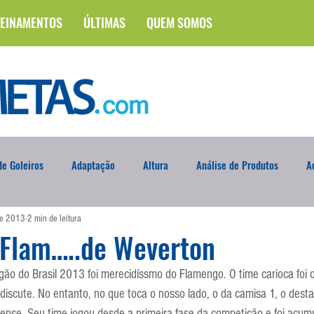
EINAMENTOS
ÚLTIMAS
QUEM SOMOS
e Goleiros
Adaptação
Altura
Análise de Produtos
A
de 2013
2 min de leitura
na
Brasileirão
Campus
Circuito Físico
Cobrança de F
 Flam…..de Weverton
igão do Brasil 2013 foi merecidíssmo do Flamengo. O time carioca foi 
Curso
Defesa da Semana
Deslocamento
DVD
En
discute. No entanto, no que toca o nosso lado, o da camisa 1, o dest
aense. Seu time jogou desde a primeira fase da competição e foi acumu