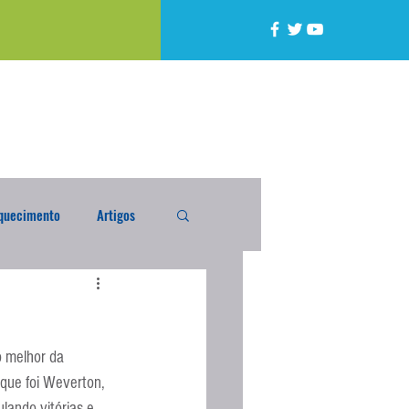
quecimento
Artigos
alta
Compra Exterior
o melhor da 
caixada
Enquete
aque foi Weverton, 
lando vitórias e 