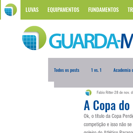
LUVAS
EQUIPAMENTOS
FUNDAMENTOS
TR
Todos os posts
1 vs. 1
Academia d
Fabio Ritter
28 de nov. 
Atualidades
Blogoleiro da Sema
A Copa do
Ok, o título da Copa Perd
Comunicação
Copa do Mundo
competição e isso não se 
goleiro do Atlético Paran