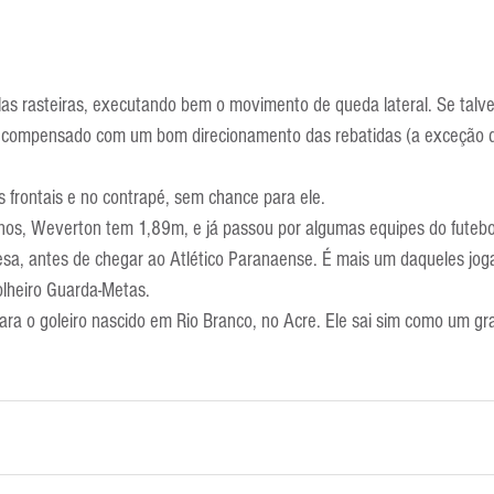
as rasteiras, executando bem o movimento de queda lateral. Se talve
oi compensado com um bom direcionamento das rebatidas (a exceção d
s frontais e no contrapé, sem chance para ele.
os, Weverton tem 1,89m, e já passou por algumas equipes do futebol 
sa, antes de chegar ao Atlético Paranaense. É mais um daqueles jog
olheiro Guarda-Metas.
a o goleiro nascido em Rio Branco, no Acre. Ele sai sim como um gr