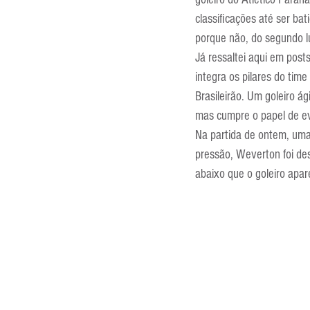
Entrevistas
Equipamentos
classificações até ser bat
porque não, do segundo l
Já ressaltei aqui em pos
Escola Francesa
Escola Inglesa
integra os pilares do tim
Brasileirão. Um goleiro á
mas cumpre o papel de evi
Na partida de ontem, uma
pressão, Weverton foi de
abaixo que o goleiro apa