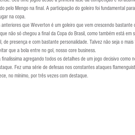
Escola Alemã
Escola Americana
Escola Argentina
Escola 
ido pelo Mengo na final. A participação do goleiro foi fundamental para
ugar na copa.
ts anteriores que Weverton é um goleiro que vem crescendo bastante 
e que não só chegou a final da Copa do Brasil, como também está em 
gil, de presença e com bastante personalidade. Talvez não seja o mais
tar que a bola entre no gol, nosso core business.
 finalíssima agregando todos os detalhes de um jogo decisivo como n
staque. Fez uma série de defesas nos constantes ataques flamenguist
rece, no mínimo, por três vezes com destaque.