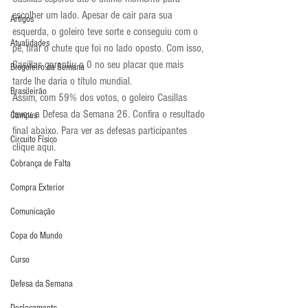
escolher um lado. Apesar de cair para sua 
Artigos
esquerda, o goleiro teve sorte e conseguiu com o 
Atualidades
pé, tirar o chute que foi no lado oposto. Com isso, 
Casillas garantiu o 0 no seu placar que mais 
Blogoleiro da Semana
tarde lhe daria o título mundial.
Brasileirão
Assim, com 59% dos votos, o goleiro Casillas 
levou a Defesa da Semana 26. Confira o resultado 
Campus
final abaixo. Para ver as defesas participantes 
Circuito Físico
clique aqui.
Cobrança de Falta
Compra Exterior
Comunicação
Copa do Mundo
Curso
Defesa da Semana