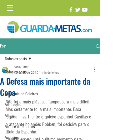
Post
Todos os posts
Fabio Ritter
Todos os posts
16 de jul. de 2010
1 min de leitura
A Defesa mais importante da
1 vs. 1
Copa
Academia de Goleiros
Não foi a mais plástica. Tampouco a mais difícil. 
Adaptação
Mas certamente foi a mais importante. Essa 
Altura
jogada 1 vs.1, entre o goleiro espanhol Casillas e 
o atacante holandês Robben, foi decisiva para o 
Análise de Produtos
título da Espanha.
Aquecimento
Casillas esperou até o último momento para 