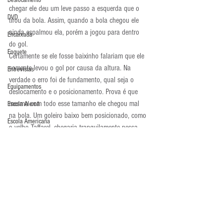
Deslocamento
chegar ele deu um leve passo a esquerda que o 
DVD
tirou da bola. Assim, quando a bola chegou ele 
ainda espalmou ela, porém a jogou para dentro 
Encaixada
do gol.
Enquete
Certamente se ele fosse baixinho falariam que ele 
somente levou o gol por causa da altura. Na 
Entrevistas
verdade o erro foi de fundamento, qual seja o 
Equipamentos
deslocamento e o posicionamento. Prova é que 
mesmo com todo esse tamanho ele chegou mal 
Escola Alemã
na bola. Um goleiro baixo bem posicionado, como 
Escola Americana
o velho Taffarel, chegaria tranquilamente nessa 
bola.
Escola Argentina
Assim, levanto apenas mais um ponto favorável 
Escola Espanhola
aos baixinhos nesse longa discussão.
Escola Francesa
Atualidades
Escola Inglesa
Escola Italiana