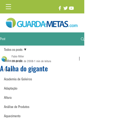
Post
Todos os posts
Fabio Ritter
Todos os posts
30 de abr. de 2008
1 min de leitura
A falha do gigante
1 vs. 1
Academia de Goleiros
Adaptação
Altura
Análise de Produtos
Aquecimento