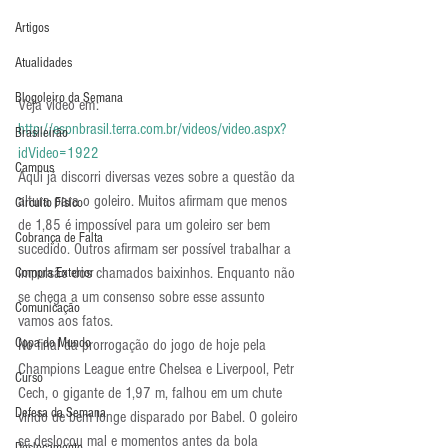
Artigos
Atualidades
Blogoleiro da Semana
Veja vídeo em: 
http://espnbrasil.terra.com.br/videos/video.aspx?
Brasileirão
idVideo=1922
Campus
Aqui já discorri diversas vezes sobre a questão da 
altura para o goleiro. Muitos afirmam que menos 
Circuito Físico
de 1,85 é impossível para um goleiro ser bem 
Cobrança de Falta
sucedido. Outros afirmam ser possível trabalhar a 
impulsão dos chamados baixinhos. Enquanto não 
Compra Exterior
se chega a um consenso sobre esse assunto 
Comunicação
vamos aos fatos.
Copa do Mundo
No final da prorrogação do jogo de hoje pela 
Champions League entre Chelsea e Liverpool, Petr 
Curso
Cech, o gigante de 1,97 m, falhou em um chute 
Defesa da Semana
vindo de bem longe disparado por Babel. O goleiro 
se deslocou mal e momentos antes da bola 