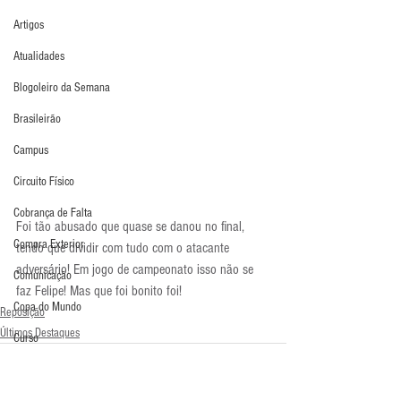
Artigos
Atualidades
Blogoleiro da Semana
Brasileirão
Campus
Circuito Físico
Cobrança de Falta
Foi tão abusado que quase se danou no final, 
Compra Exterior
tendo que dividir com tudo com o atacante 
adversário! Em jogo de campeonato isso não se 
Comunicação
faz Felipe! Mas que foi bonito foi!
Copa do Mundo
Reposição
Últimos Destaques
Curso
Defesa da Semana