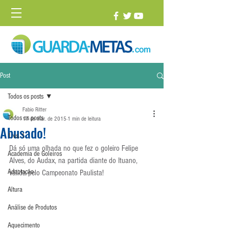
Post
Todos os posts
Fabio Ritter
Todos os posts
17 de mar. de 2015
1 min de leitura
Abusado!
1 vs. 1
Dá só uma olhada no que fez o goleiro Felipe 
Academia de Goleiros
Alves, do Audax, na partida diante do Ituano, 
Adaptação
válida pelo Campeonato Paulista!
Altura
Análise de Produtos
Aquecimento