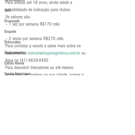
Deslocamento
Para atletas até 18 anos, ainda existe a 
possibilidade de indicação para clubes.
DVD
Os valores são:
Encaixada
– 1 vez por semana R$170 mês
Enquete
– 2 vezes por semana R$270 mês.
Entrevistas
Para contatar a escola e saber mais sobre os 
Equipamentos
treinamentos 
treinamentoparagoleiros.com.br
 ou 
ligue no (41) 9639-0492.
Escola Alemã
Para descobrir treinadores ou até mesmo 
Escola Americana
academias de goleiros na sua cidade, acesse a 
seção Treinamentos em: 
http://guarda-
Escola Argentina
metas.com/treinamentos/
Escola Espanhola
Academia de Goleiros
Últimos Destaques
Escola Francesa
Escola Inglesa
Escola Italiana