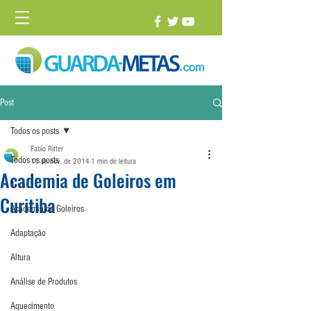
Post
Todos os posts
Fabio Ritter
Todos os posts
11 de nov. de 2014
1 min de leitura
Academia de Goleiros em
1 vs. 1
Curitiba
Academia de Goleiros
Adaptação
Altura
Análise de Produtos
Aquecimento