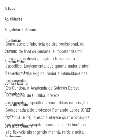
Artigos
Atualidades
Blogoleiro da Semana
Brasileirão
Como sempre falo, seja goleiro profissional, ou 
mesmo de final de semana, é importantíssimo 
Campus
para atletas desta posição o treinamento 
Circuito Físico
específico. Logicamente, que quanto maior o nível 
Cobrança de Falta
de performance exigido, maior a intensidade dos 
treinamentos.
Compra Exterior
Em Curitiba, a Academia de Goleiros Defesa 
Comunicação
Espetacular, de Curitiba, oferece 
treinamentos específicas para atletas da posição. 
Copa do Mundo
Coordenada pelo professor Fernando Lopes (CREF 
Curso
020183-G/PR), a escola oferece quatro locais de 
treinamento na capital paranaense. Os horários 
Defesa da Semana
são flexíveis abrangendo manhã, tarde e noite. 