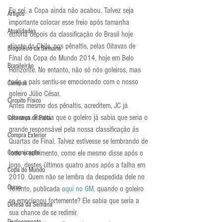
Eu sei, a Copa ainda não acabou. Talvez seja 
Artigos
importante colocar esse freio após tamanha 
Atualidades
euforia depois da classificação do Brasil hoje 
diante do Chile, nos pênaltis, pelas Oitavas de 
Blogoleiro da Semana
Final da Copa do Mundo 2014, hoje em Belo 
Brasileirão
Horizonte. No entanto, não só nós goleiros, mas 
todo o país sentiu-se emocionado com o nosso 
Campus
goleiro Júlio César.
Circuito Físico
Antes mesmo dos pênaltis, acreditem, JC já 
chorava. Parecia que o goleiro já sabia que seria o 
Cobrança de Falta
grande responsável pela nossa classificação ás 
Compra Exterior
Quartas de Final. Talvez estivesse se lembrando de 
Comunicação
todo o sofrimento, como ele mesmo disse após o 
jogo, destes últimos quatro anos após a falha em 
Copa do Mundo
2010. Quem não se lembra da despedida dele no 
Curso
Toronto, publicada 
aqui no GM,
 quando o goleiro 
se emocionou fortemente? Ele sabia que seria a 
Defesa da Semana
sua chance de se redimir.