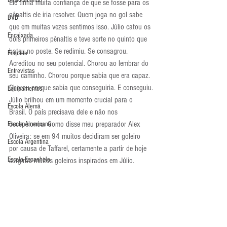
Deslocamento
Ele tinha muita confiança de que se fosse para os 
pênaltis ele iria resolver. Quem joga no gol sabe 
DVD
que em muitas vezes sentimos isso. Júlio catou os 
Encaixada
dois primeiros pênaltis e teve sorte no quinto que 
bateu no poste. Se redimiu. Se consagrou. 
Enquete
Acreditou no seu potencial. Chorou ao lembrar do 
Entrevistas
seu caminho. Chorou porque sabia que era capaz. 
Chorou porque sabia que conseguiria. E conseguiu.
Equipamentos
Júlio brilhou em um momento crucial para o 
Escola Alemã
Brasil. O país precisava dele e não nos 
decepcionou. Como disse meu preparador Alex 
Escola Americana
Oliveira: se em 94 muitos decidiram ser goleiro 
Escola Argentina
por causa de Taffarel, certamente a partir de hoje 
Escola Espanhola
surgirão muitos goleiros inspirados em Júlio.
Veja os pênaltis aqui: 
Escola Francesa
http://globotv.globo.com/rede-globo/copa-do-
Escola Inglesa
mundo-2014/v/os-penaltis-de-brasil-1-3-x-2-1-chile-
pelas-oitavas-de-final-da-copa-do-mundo-
Escola Italiana
2014/3461759/