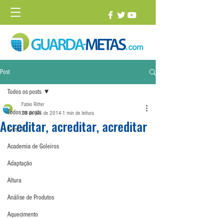
Post
Todos os posts
Fabio Ritter
Todos os posts
28 de jun. de 2014
1 min de leitura
Acreditar, acreditar, acreditar
1 vs. 1
Academia de Goleiros
Adaptação
Altura
Análise de Produtos
Aquecimento