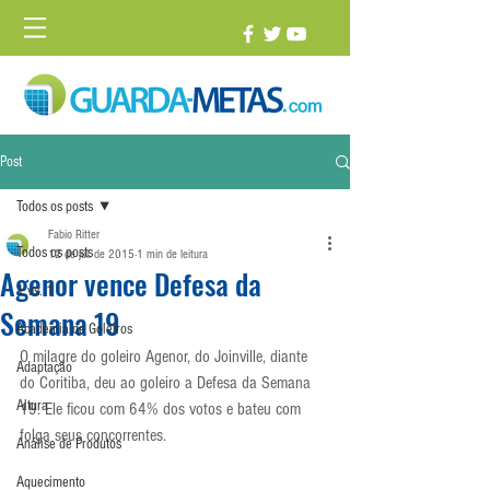
Post
Todos os posts
Fabio Ritter
Todos os posts
12 de jul. de 2015
1 min de leitura
Agenor vence Defesa da
1 vs. 1
Semana 19
Academia de Goleiros
O milagre do goleiro Agenor, do Joinville, diante 
Adaptação
do Coritiba, deu ao goleiro a Defesa da Semana 
Altura
19. Ele ficou com 64% dos votos e bateu com 
folga seus concorrentes.
Análise de Produtos
Aquecimento