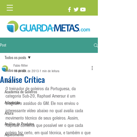
Post
Todos os posts
Fabio Ritter
Todos os posts
16 de abr. de 2013
1 min de leitura
Análise Crítica
1 vs. 1
O treinador de goleiros da Portuguesa, da 
Academia de Goleiros
categoria Sub-20, Raphael Amersur é um 
Adaptação
blogoleiro assíduo do GM. Ele nos enviou o 
interessante vídeo abaixo no qual avalia cada 
Altura
movimento técnico de seus goleiros. Assim, 
Análise de Produtos
Raphael comenta que possível ver o que cada 
goleiro fez certo, em qual técnica, e também o que 
Aquecimento