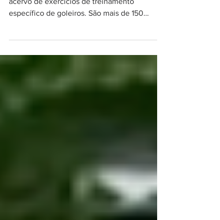
Enciclopédia alemã
O site alemão Torwart.de contém um grande
acervo de exercícios de treinamento
específico de goleiros. São mais de 150
exercícios...