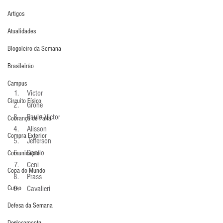
Artigos
Atualidades
Blogoleiro da Semana
Brasileirão
Campus
 Victor 
Circuito Físico
 Grohe 
 Paulo Victor 
Cobrança de Falta
 Alisson 
Compra Exterior
 Jefferson 
 Danilo 
Comunicação
 Ceni 
Copa do Mundo
 Prass 
Curso
 Cavalieri 
Defesa da Semana