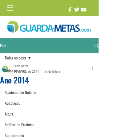
Post
Todos os posts
Fabio Ritter
Todos os posts
16 de dez. de 2014
1 min de leitura
Ano 2014
1 vs. 1
Academia de Goleiros
Adaptação
Altura
Análise de Produtos
Aquecimento