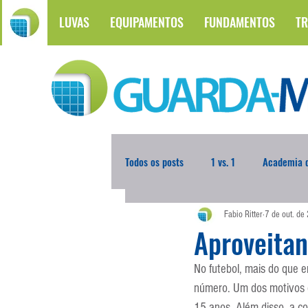
LUVAS
EQUIPAMENTOS
FUNDAMENTOS
TR
Todos os posts
1 vs. 1
Academia d
Fabio Ritter
7 de out. de
Atualidades
Blogoleiro da Sema
Aproveita
No futebol, mais do que 
Comunicação
Copa do Mundo
número. Um dos motivos é
15 anos. Além disso, a co