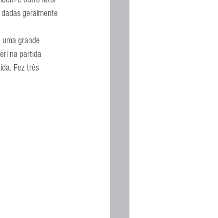
Espanhola
s dadas geralmente 
e uma grande 
eri na partida 
ida. Fez três 