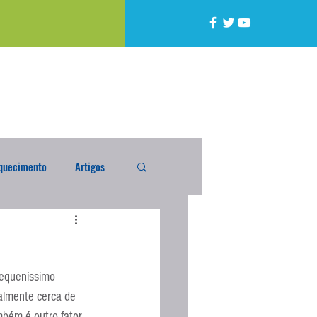
quecimento
Artigos
alta
Compra Exterior
pequeníssimo 
caixada
Enquete
almente cerca de 
mbém é outro fator 