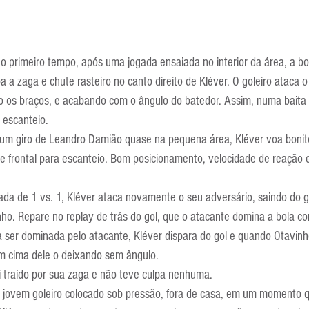
no primeiro tempo, após uma jogada ensaiada no interior da área, a bo
a a zaga e chute rasteiro no canto direito de Kléver. O goleiro ataca o
do os braços, e acabando com o ângulo do batedor. Assim, numa baita 
 escanteio.
m giro de Leandro Damião quase na pequena área, Kléver voa bonito
te frontal para escanteio. Bom posicionamento, velocidade de reação
da de 1 vs. 1, Kléver ataca novamente o seu adversário, saindo do go
ho. Repare no replay de trás do gol, que o atacante domina a bola com
a ser dominada pelo atacante, Kléver dispara do gol e quando Otavin
 em cima dele o deixando sem ângulo.
oi traído por sua zaga e não teve culpa nenhuma.
jovem goleiro colocado sob pressão, fora de casa, em um momento q