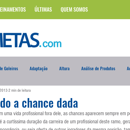
EINAMENTOS
ÚLTIMAS
QUEM SOMOS
e Goleiros
Adaptação
Altura
Análise de Produtos
A
 2013
2 min de leitura
na
Brasileirão
Campus
Circuito Físico
Cobrança de F
ndo a chance dada
em uma vida profissional fora dele, as chances aparecem sempre em 
Curso
Defesa da Semana
Deslocamento
DVD
En
 a curtíssima duração da carreira de um profissional deste ramo, ger
ncorrência, ou seja oferta de outros jogadores da mesma posição, ta