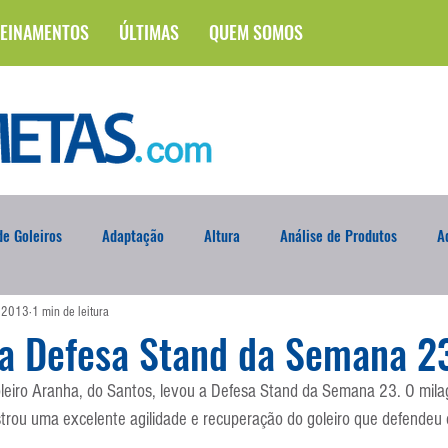
EINAMENTOS
ÚLTIMAS
QUEM SOMOS
e Goleiros
Adaptação
Altura
Análise de Produtos
A
e 2013
1 min de leitura
na
Brasileirão
Campus
Circuito Físico
Cobrança de F
va Defesa Stand da Semana 2
eiro Aranha, do Santos, levou a Defesa Stand da Semana 23. O milag
Curso
Defesa da Semana
Deslocamento
DVD
En
trou uma excelente agilidade e recuperação do goleiro que defendeu 