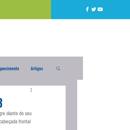
quecimento
Artigos
alta
Compra Exterior
3
re diante do seu 
caixada
Enquete
cabeçada frontal 