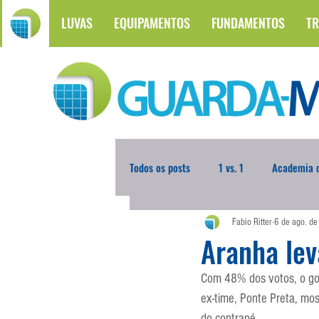
LUVAS
EQUIPAMENTOS
FUNDAMENTOS
TR
Todos os posts
1 vs. 1
Academia d
Fabio Ritter
6 de ago. d
Atualidades
Blogoleiro da Sema
Aranha le
Com 48% dos votos, o gol
Comunicação
Copa do Mundo
ex-time, Ponte Preta, mos
do contrapé.