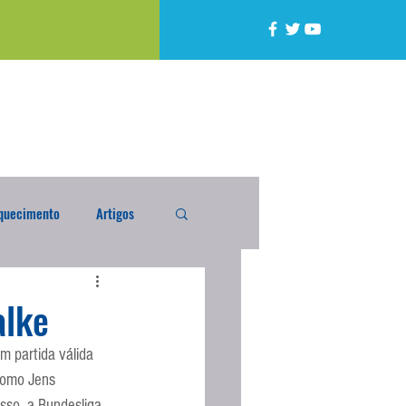
quecimento
Artigos
alta
Compra Exterior
alke
m partida válida 
caixada
Enquete
como Jens 
sso, a Bundesliga 