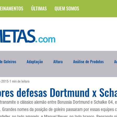
EINAMENTOS
ÚLTIMAS
QUEM SOMOS
e Goleiros
Adaptação
Altura
Análise de Produtos
A
de 2015
1 min de leitura
na
Brasileirão
Campus
Circuito Físico
Cobrança de F
ores defesas Dortmund x Sch
transmite o clássico alemão entre Borussia Dortmund e Schalke 04, e
Curso
Defesa da Semana
Deslocamento
DVD
En
 Grandes nomes da posição de goleiro passaram por essas equipes 
ller, no lado amarelo, e Manuel Neuer, no lado branco. Pensando ni