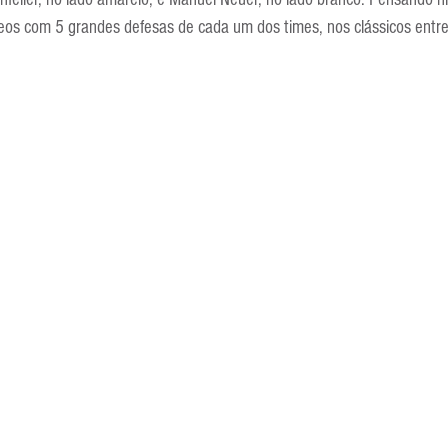
Escola Alemã
Escola Americana
Escola Argentina
Escola 
deos com 5 grandes defesas de cada um dos times, nos clássicos entre 