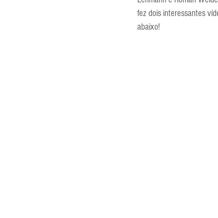
Entrevistas
Equipamentos
fez dois interessantes ví
abaixo!
Escola Francesa
Escola Inglesa