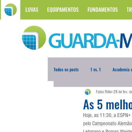
LUVAS
EQUIPAMENTOS
FUNDAMENTOS
TR
Todos os posts
1 vs. 1
Academia d
Fabio Ritter
28 de fev. 
Atualidades
Blogoleiro da Sema
As 5 melh
Hoje, as 11:30, a ESPN+ 
Comunicação
Copa do Mundo
pelo Campeonato Alemão.
Lehmann e Roman Weidenfe