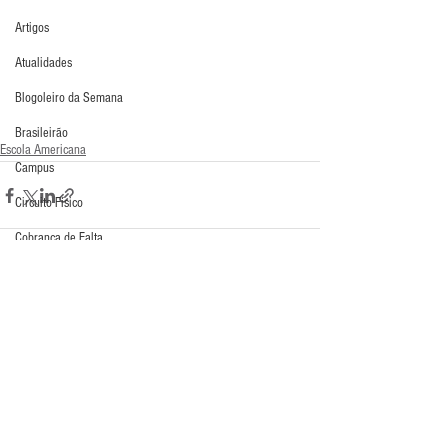
Artigos
Atualidades
Blogoleiro da Semana
Brasileirão
Escola Americana
Campus
Circuito Físico
Cobrança de Falta
Compra Exterior
Comunicação
Comentários
Copa do Mundo
Curso
Escreva um comentário
Defesa da Semana