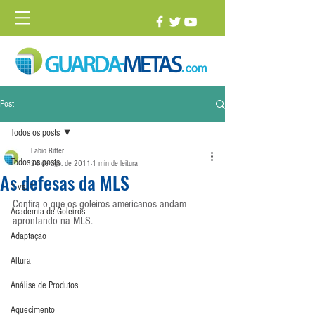
Post
Todos os posts
Fabio Ritter
Todos os posts
24 de ago. de 2011
1 min de leitura
As defesas da MLS
1 vs. 1
Confira o que os goleiros americanos andam 
Academia de Goleiros
aprontando na MLS.
Adaptação
Altura
Análise de Produtos
Aquecimento