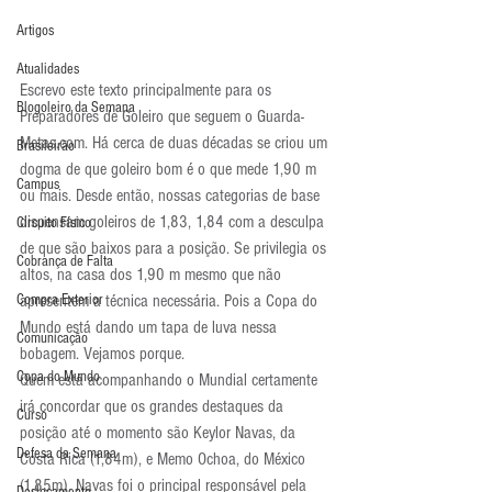
Artigos
Atualidades
Escrevo este texto principalmente para os 
Blogoleiro da Semana
Preparadores de Goleiro que seguem o Guarda-
Metas.com. Há cerca de duas décadas se criou um 
Brasileirão
dogma de que goleiro bom é o que mede 1,90 m 
Campus
ou mais. Desde então, nossas categorias de base 
dispensam goleiros de 1,83, 1,84 com a desculpa 
Circuito Físico
de que são baixos para a posição. Se privilegia os 
Cobrança de Falta
altos, na casa dos 1,90 m mesmo que não 
apresentem a técnica necessária. Pois a Copa do 
Compra Exterior
Mundo está dando um tapa de luva nessa 
Comunicação
bobagem. Vejamos porque.
Copa do Mundo
Quem está acompanhando o Mundial certamente 
irá concordar que os grandes destaques da 
Curso
posição até o momento são Keylor Navas, da 
Defesa da Semana
Costa Rica (1,84m), e Memo Ochoa, do México 
(1,85m). Navas foi o principal responsável pela 