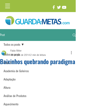
Post
Todos os posts
Fabio Ritter
Todos os posts
30 de jun. de 2014
2 min de leitura
Baixinhos quebrando paradigma
1 vs. 1
Academia de Goleiros
Adaptação
Altura
Análise de Produtos
Aquecimento