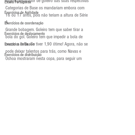
Algum preparador de goleiro das suas respectivas 
Escola Portuguesa
Categorias de Base os mandariam embora com 
Exercícios de Agilidade
16 ou 17 anos, pois não teriam a altura de Série 
A.
Exercícios de coordenação
Grande bobagem. Goleiro tem que saber tirar a 
Exercícios de deslocamento
bola do gol. Goleiro tem que impedir a bola de 
cruzar a linha. Se tiver 1,90 ótimo! Agora, não se 
Exercícios de Desvio
pode deixar talentos para trás, como Navas e 
Exercícios de distribuição
Ochoa mostraram nesta copa, para seguir um 
paradigma. É papel do formador de goleiros 
Exercícios de força
analisar o real potencial dos jovens e acreditar no 
Exercícios de Fundamento
talento. Nada substitui o talento. Alguns 
Exercícios de Impulsão
centímetros a menos podem ser compensados 
com técnica, personalidade forte e impulsão, 
Exercícios de Pliometria
atributos essenciais para um goleiro.
Exercícios de Reação
Pense nisso meu caro preparador. Não deixe 
passar por suas mãos novos Ochoas e Navas. 
Exercícios de Recuperação
Foco no talento já!
Exercícios de saída de gol
Altura