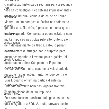
Deslocamento
classificação histórica de seu time para a segunda 
DVD
fase da competição. Fez defesas impressionantes 
diante do Uruguai, como a do chute de Forlán. 
Encaixada
Mostrou muita coragem e técnica nas saídas de 
Enquete
gol pelo alto. No chão, é preciso com uma queda 
muito angulada. Compensa a pouca estatura com 
Entrevistas
muita impulsão nas bolas pelo alto. Ontem, além 
Equipamentos
de n defesas diante da Grécia, catou o pênalti 
decisivo. E essa atuação não é surpresa para 
Escola Alemã
quem acompanha o Levante, pois o goleiro foi 
Escola Americana
destaque no último Campeonato Espanhol.
Escola Argentina
Ochoa mostrou muita, mas muita velocidade de 
reação em suas ações. Tanto no jogo contra o 
Escola Espanhola
Brasil, quanto ontem na partida diante da 
Escola Francesa
Holanda, foi muito bem nas jogadas frontais. 
Também dispõe de muita impulsão.
Escola Inglesa
Pois caso fossem brasileiros tais goleiros nem se 
Escola Italiana
quer chegariam a Série A, muito provavelmente. 