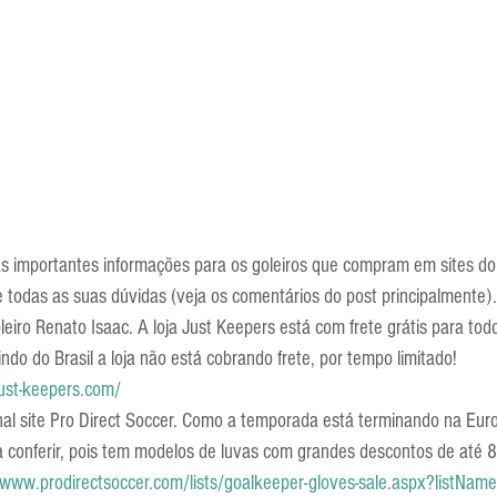
Escola Alemã
Escola Americana
Escola Argentina
Escola 
as importantes informações para os goleiros que compram em sites do 
re todas as suas dúvidas (veja os comentários do post principalmente).
leiro Renato Isaac. A loja Just Keepers está com frete grátis para tod
do do Brasil a loja não está cobrando frete, por tempo limitado!
ust-keepers.com/
onal site Pro Direct Soccer. Como a temporada está terminando na Eur
a conferir, pois tem modelos de luvas com grandes descontos de até 
/www.prodirectsoccer.com/lists/goalkeeper-gloves-sale.aspx?listNam