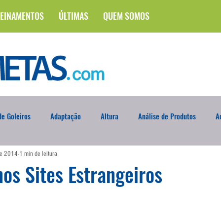
EINAMENTOS
ÚLTIMAS
QUEM SOMOS
e Goleiros
Adaptação
Altura
Análise de Produtos
A
de 2014
1 min de leitura
na
Brasileirão
Campus
Circuito Físico
Cobrança de F
os Sites Estrangeiros
Curso
Defesa da Semana
Deslocamento
DVD
En