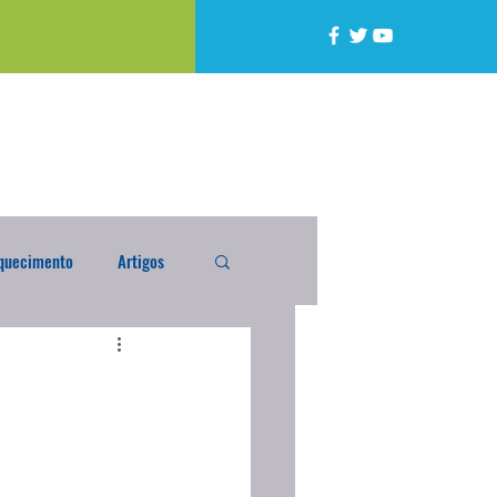
quecimento
Artigos
alta
Compra Exterior
caixada
Enquete