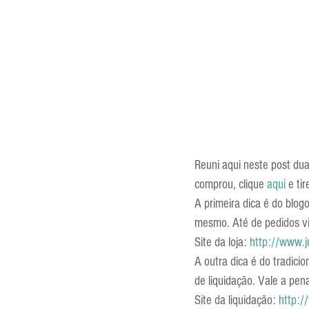
Entrevistas
Equipamentos
Escola Francesa
Escola Inglesa
Reuni aqui neste post du
comprou, clique 
aqui 
e ti
A primeira dica é do blogo
mesmo. Até de pedidos vin
Site da loja: 
http://www.j
A outra dica é do tradici
de liquidação. Vale a pen
Site da liquidação: 
http:/