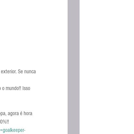
Espanhola
exterior. Se nunca 
o o mundo!! Isso 
opa, agora é hora 
80%!!
e=goalkeeper-