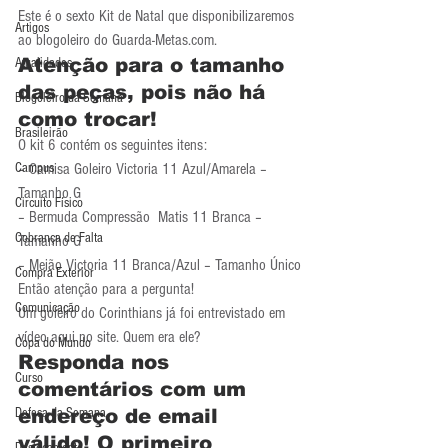
Este é o sexto Kit de Natal que disponibilizaremos 
Artigos
ao blogoleiro do Guarda-Metas.com.
Atenção para o tamanho 
Atualidades
das peças, pois não há 
Blogoleiro da Semana
como trocar!
Brasileirão
O kit 6 contém os seguintes itens:
Campus
– Camisa Goleiro Victoria 11 Azul/Amarela – 
Tamanho G
Circuito Físico
– Bermuda Compressão  Matis 11 Branca – 
Cobrança de Falta
Tamanho G
– Meião Victoria 11 Branca/Azul – Tamanho Único
Compra Exterior
Então atenção para a pergunta!
Comunicação
Um goleiro do Corinthians já foi entrevistado em 
vídeo aqui no site. Quem era ele?
Copa do Mundo
Responda nos 
Curso
comentários com um 
Defesa da Semana
endereço de email 
válido! O primeiro 