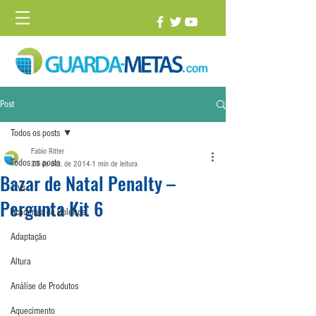
Post
Todos os posts
Fabio Ritter
Todos os posts
23 de dez. de 2014
1 min de leitura
Bazar de Natal Penalty –
1 vs. 1
Pergunta Kit 6
Academia de Goleiros
Adaptação
Altura
Análise de Produtos
Aquecimento