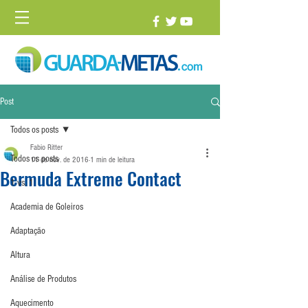
Post
Todos os posts
Fabio Ritter
Todos os posts
11 de nov. de 2016
1 min de leitura
Bermuda Extreme Contact
1 vs. 1
Academia de Goleiros
Adaptação
Altura
Análise de Produtos
Aquecimento