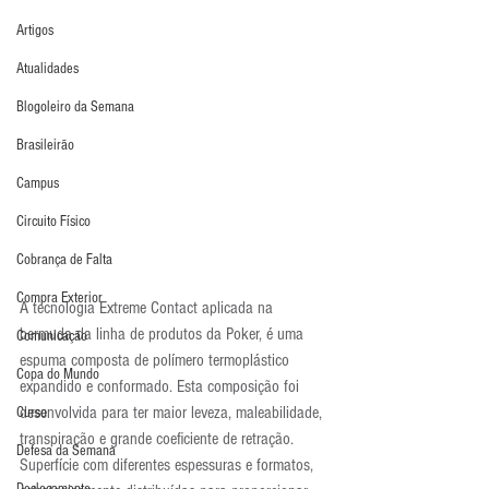
Artigos
Atualidades
Blogoleiro da Semana
Brasileirão
Campus
Circuito Físico
Cobrança de Falta
Compra Exterior
A tecnologia Extreme Contact aplicada na 
bermuda da linha de produtos da Poker, é uma 
Comunicação
espuma composta de polímero termoplástico 
Copa do Mundo
expandido e conformado. Esta composição foi 
desenvolvida para ter maior leveza, maleabilidade, 
Curso
transpiração e grande coeficiente de retração.
Defesa da Semana
Superfície com diferentes espessuras e formatos, 