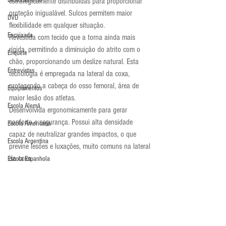
Deslocamento
estrategicamente distribuídas para proporcionar 
proteção inigualável. Sulcos permitem maior 
DVD
flexibilidade em qualquer situação.
Encaixada
Revestida com tecido que a torna ainda mais 
rígida, permitindo a diminuição do atrito com o 
Enquete
chão, proporcionando um deslize natural. Esta 
Entrevistas
tecnologia é empregada na lateral da coxa, 
protegendo a cabeça do osso femoral, área de 
Equipamentos
maior lesão dos atletas.
Escola Alemã
Desenvolvida ergonomicamente para gerar 
conforto e segurança. Possui alta densidade 
Escola Americana
capaz de neutralizar grandes impactos, o que 
Escola Argentina
previne lesões e luxações, muito comuns na lateral 
da coxa.
Escola Espanhola
Disponível nos tamanhos P, M, G e GG
Escola Francesa
Para comprar a bermuda Poker Extreme Contact, 
Escola Inglesa
clique 
aqui
.
Últimos Destaques
Escola Italiana
Notícias