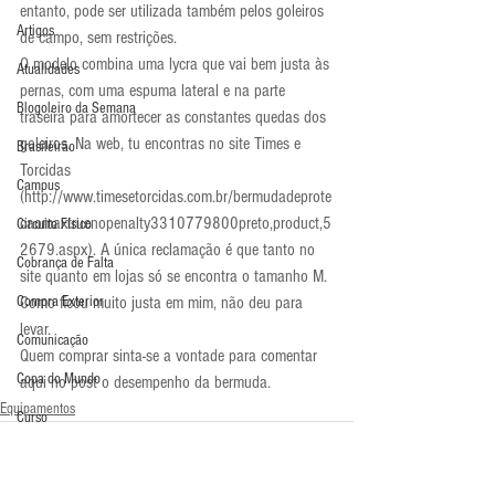
entanto, pode ser utilizada também pelos goleiros 
Artigos
de campo, sem restrições.
O modelo combina uma lycra que vai bem justa às 
Atualidades
pernas, com uma espuma lateral e na parte 
Blogoleiro da Semana
traseira para amortecer as constantes quedas dos 
goleiros. Na web, tu encontras no site Times e 
Brasileirão
Torcidas 
Campus
(http://www.timesetorcidas.com.br/bermudadeprote
caomaxtruenopenalty3310779800preto,product,5
Circuito Físico
2679.aspx). A única reclamação é que tanto no 
Cobrança de Falta
site quanto em lojas só se encontra o tamanho M. 
Compra Exterior
Como ficou muito justa em mim, não deu para 
levar.
Comunicação
Quem comprar sinta-se a vontade para comentar 
Copa do Mundo
aqui no post o desempenho da bermuda.
Equipamentos
Curso
Defesa da Semana