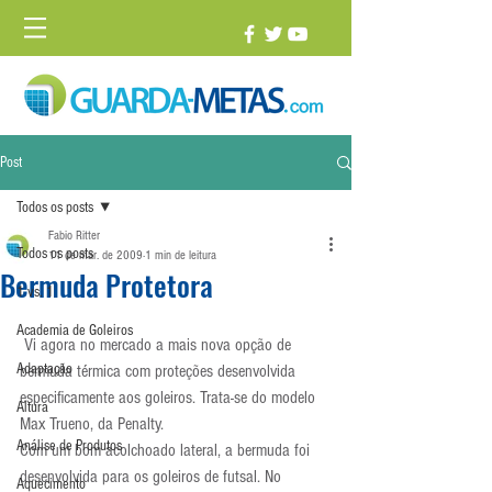
Post
Todos os posts
Fabio Ritter
Todos os posts
11 de mar. de 2009
1 min de leitura
Bermuda Protetora
1 vs. 1
Academia de Goleiros
 Vi agora no mercado a mais nova opção de 
Adaptação
bermuda térmica com proteções desenvolvida 
especificamente aos goleiros. Trata-se do modelo 
Altura
Max Trueno, da Penalty.
Análise de Produtos
Com um bom acolchoado lateral, a bermuda foi 
desenvolvida para os goleiros de futsal. No 
Aquecimento