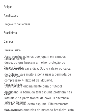
Artigos
Atualidades
Blogoleiro da Semana
Brasileirão
Campus
Circuito Físico
Para aqueles goleiros que jogam em campos 
Cobrança de Falta
duros, ou que buscam a melhor proteção do 
Compra Exterior
mercado, aqui vai a dica. Sob o calção ou calça 
de goleiro, vale muito a pena usar a bermuda de 
Comunicação
compressão 4 Hexpad da McDavid.
Copa do Mundo
Desenvolvida originalmente para o futebol 
americano, a bermuda tem espuma protetora nas 
Curso
laterais e na parte frontal da coxa. O diferencial 
Defesa da Semana
está no material desta espuma. Diferentemente 
das espumas amarelas do mercado brasileiro, está 