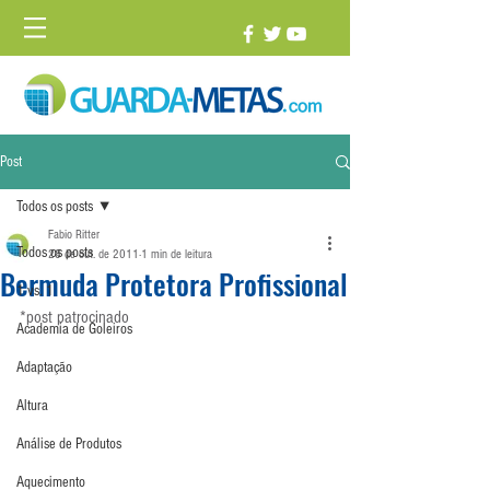
Post
Todos os posts
Fabio Ritter
Todos os posts
28 de out. de 2011
1 min de leitura
Bermuda Protetora Profissional
1 vs. 1
*post patrocinado
Academia de Goleiros
Adaptação
Altura
Análise de Produtos
Aquecimento