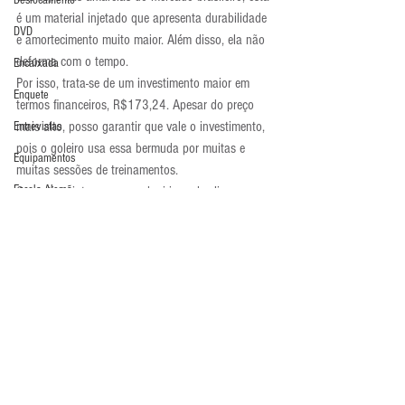
Deslocamento
é um material injetado que apresenta durabilidade 
DVD
e amortecimento muito maior. Além disso, ela não 
deforma com o tempo.
Encaixada
Por isso, trata-se de um investimento maior em 
Enquete
termos financeiros, R$173,24. Apesar do preço 
mais alto, posso garantir que vale o investimento, 
Entrevistas
pois o goleiro usa essa bermuda por muitas e 
Equipamentos
muitas sessões de treinamentos.
Escola Alemã
Quem tiver interesse em adquirir, pode clicar em: 
http://www.mundoconcept.com.br/si/site/shop_pro
Escola Americana
dutos?depto=52&loja=28
Escola Argentina
Equipamentos
Escola Espanhola
Escola Francesa
Escola Inglesa
Escola Italiana