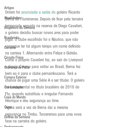
Artigos
Ontem foi 
anunciada a saída do
 goleiro Ricardo 
Atualidades
Berna do Fluminense. Depois de ficar pela terceira 
temporada seguida na reserva de Diego Cavalieri, 
Blogoleiro da Semana
o goleiro decidiu buscar novos ares para poder 
Brasileirão
jogar. O clube escolhido foi o Náutico, que não 
consegue ter há algum tempo um nome definido 
Campus
na camisa 1. Alternando entre Felipe e Gideão.
Circuito Físico
Como o próprio Cavalieri fez, ao sair do Liverpool 
e depois Cesena para voltar ao Brasil, Berna fez 
Cobrança de Falta
bem ao ir para o clube pernambucano. Terá a 
Compra Exterior
chance de jogar uma Série A e ser titular. O goleiro 
foi fundamental no título brasileiro de 2010 do 
Comunicação
Flu, quando substituiu o irregular Fernando 
Copa do Mundo
Henrique e deu segurança ao time.
Curso
Agora será a vez de Berna dar a mesma 
segurança no Timbu. Torceremos para uma nova 
Defesa da Semana
fase na carreira do goleiro.