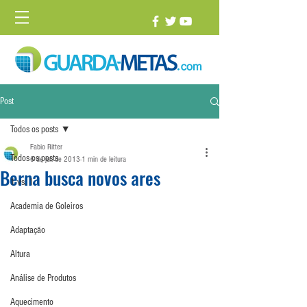
Post
Todos os posts
Fabio Ritter
Todos os posts
6 de jul. de 2013
1 min de leitura
Berna busca novos ares
1 vs. 1
Academia de Goleiros
Adaptação
Altura
Análise de Produtos
Aquecimento