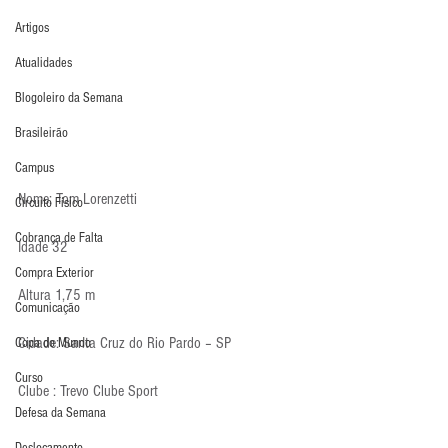
Artigos
Atualidades
Blogoleiro da Semana
Brasileirão
Campus
Nome: Tom Lorenzetti
Circuito Físico
Cobrança de Falta
Idade 32
Compra Exterior
Altura 1,75 m
Comunicação
Cidade: Santa Cruz do Rio Pardo – SP
Copa do Mundo
Curso
Clube : Trevo Clube Sport
Defesa da Semana