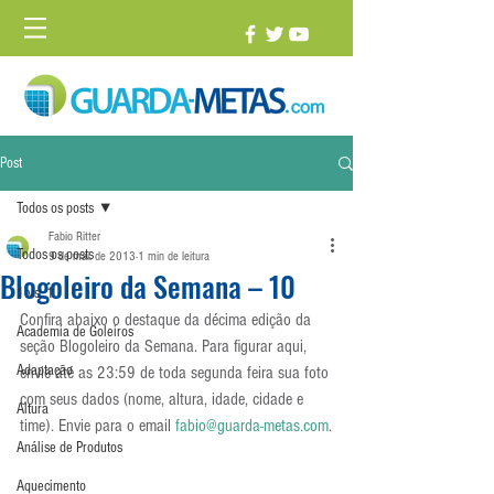
Post
Todos os posts
Fabio Ritter
Todos os posts
9 de mai. de 2013
1 min de leitura
Blogoleiro da Semana – 10
1 vs. 1
Confira abaixo o destaque da décima edição da 
Academia de Goleiros
seção Blogoleiro da Semana. Para figurar aqui, 
Adaptação
envie até as 23:59 de toda segunda feira sua foto 
com seus dados (nome, altura, idade, cidade e 
Altura
time). Envie para o email 
fabio@guarda-metas.com
.
Análise de Produtos
Aquecimento